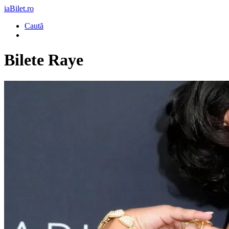
iaBilet.ro
Caută
Bilete
Raye