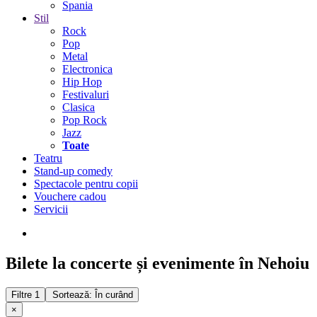
Spania
Stil
Rock
Pop
Metal
Electronica
Hip Hop
Festivaluri
Clasica
Pop Rock
Jazz
Toate
Teatru
Stand-up comedy
Spectacole pentru copii
Vouchere cadou
Servicii
Bilete la concerte și evenimente în Nehoiu
Filtre
1
Sortează: În curând
×