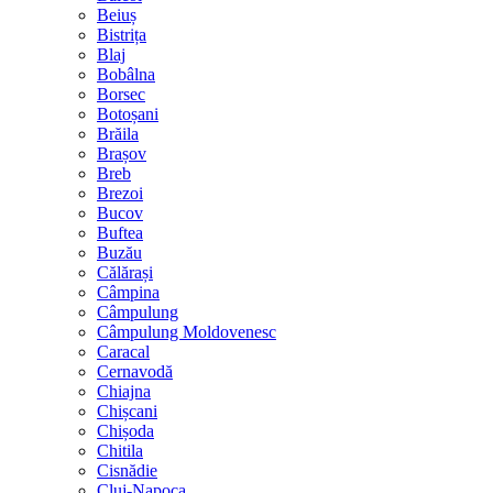
Beiuș
Bistrița
Blaj
Bobâlna
Borsec
Botoșani
Brăila
Brașov
Breb
Brezoi
Bucov
Buftea
Buzău
Călărași
Câmpina
Câmpulung
Câmpulung Moldovenesc
Caracal
Cernavodă
Chiajna
Chișcani
Chișoda
Chitila
Cisnădie
Cluj-Napoca