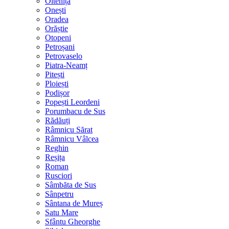
Oltenița
Onești
Oradea
Orăștie
Otopeni
Petroșani
Petrovaselo
Piatra-Neamț
Pitești
Ploiești
Podișor
Popești Leordeni
Porumbacu de Sus
Rădăuți
Râmnicu Sărat
Râmnicu Vâlcea
Reghin
Reșița
Roman
Rusciori
Sâmbăta de Sus
Sânpetru
Sântana de Mureș
Satu Mare
Sfântu Gheorghe