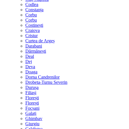
Codlea
Constanța
Corbu
Corbu
Costinești
Craiova
Cristur
Curtea de Argeș
Darabani
Dărmănești
Deal
Dej
Deva
Doaga
Dorna Candrenilor
Drobeta-Turnu Severin
Durușa
Filiași
Florești
Florești
Focșani
Galați
Ghimbav
Giurgiu
Grădiștea