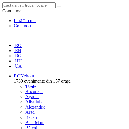
Contul meu
Intră în cont
Cont nou
RO
EN
BG
HU
UA
RO
Nehoiu
1739 evenimente din 157 orașe
Toate
București
Agapia
Alba Iulia
Alexandria
Arad
Bacău
Baia Mare
Băicoi