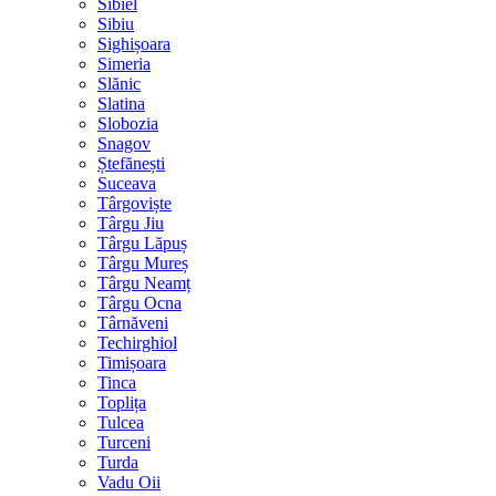
Sibiel
Sibiu
Sighișoara
Simeria
Slănic
Slatina
Slobozia
Snagov
Ștefănești
Suceava
Târgoviște
Târgu Jiu
Târgu Lăpuș
Târgu Mureș
Târgu Neamț
Târgu Ocna
Târnăveni
Techirghiol
Timișoara
Tinca
Toplița
Tulcea
Turceni
Turda
Vadu Oii