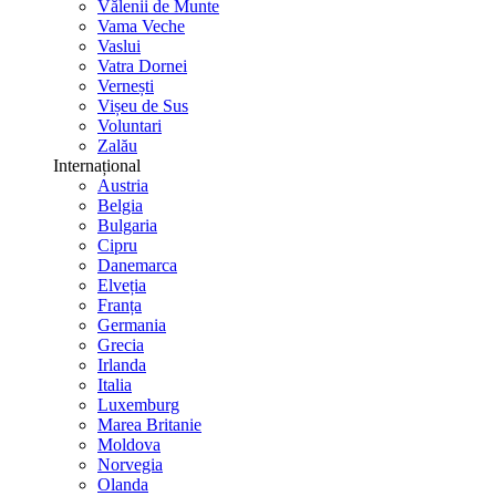
Vălenii de Munte
Vama Veche
Vaslui
Vatra Dornei
Vernești
Vișeu de Sus
Voluntari
Zalău
Internațional
Austria
Belgia
Bulgaria
Cipru
Danemarca
Elveția
Franța
Germania
Grecia
Irlanda
Italia
Luxemburg
Marea Britanie
Moldova
Norvegia
Olanda