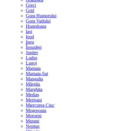
Greci
Grid
Gura Humorului
Gura Vadului
Hunedoara
Iași
Ieud
Ineu
Însurăței
Jupiter
Luduș
Lugoj
Mamaia
Mamaia-Sat
Mangalia
Mărgău
Marghita
Mediaș
Merișani
Miercurea Ciuc
Mogoșoaia
Moroeni
Murani
Neptun