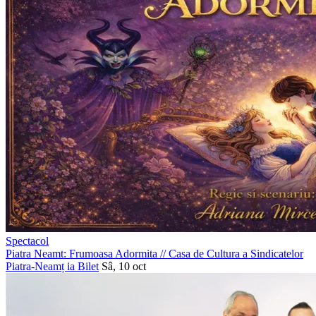
Spectacol
Piatra Neamt: Frumoasa Adormita
//
Casa de Cultura a Sindicatelor
Piatra-Neamț
ia Bilet
Sâ, 10 oct