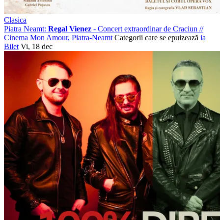
Clasica
Piatra Neamt:
Regal Vienez
- Concert extraordinar de Craciun
//
Cinema Mon Amour, Piatra-Neamt
Categorii care se epuizează
ia
Bilet
Vi, 18 dec