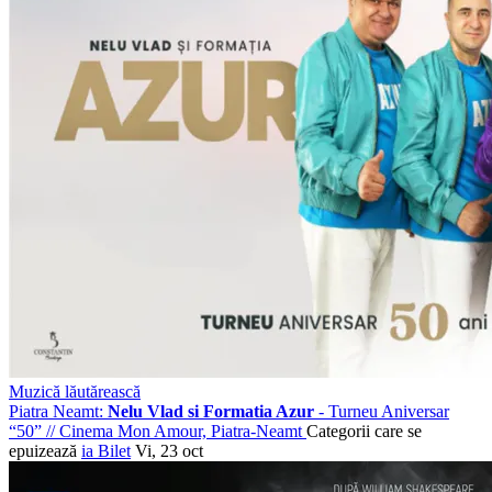
Muzică lăutărească
Piatra Neamt:
Nelu Vlad si Formatia Azur
- Turneu Aniversar
“50”
//
Cinema Mon Amour, Piatra-Neamt
Categorii care se
epuizează
ia Bilet
Vi, 23 oct