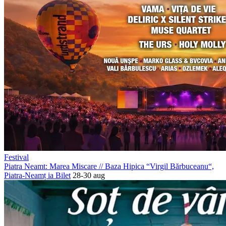
Festival
Piatra Neamt: Marea Miscare
//
Baza Hipica “Virgil Bărbuceanu“,
Piatra-Neamț
ia Bilet
28-30 aug