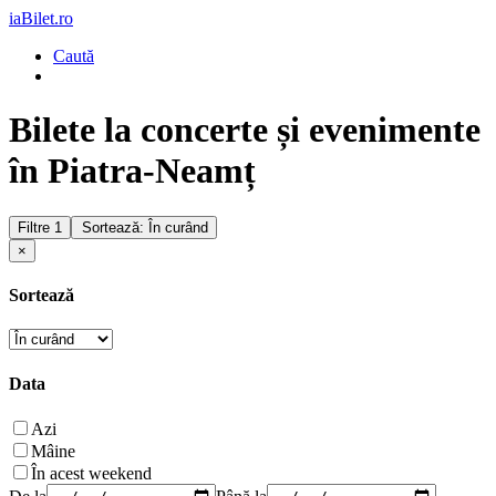
iaBilet.ro
Caută
Bilete la concerte și evenimente
în Piatra-Neamț
Filtre
1
Sortează: În curând
×
Sortează
Data
Azi
Mâine
În acest weekend
De la
Până la