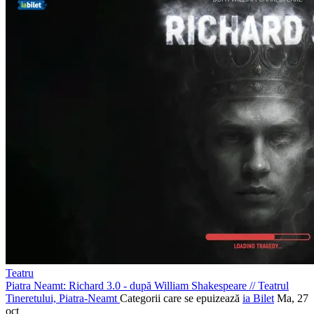
Teatru
Piatra Neamt: Richard 3.0 - după William Shakespeare
//
Teatrul
Tineretului, Piatra-Neamt
Categorii care se epuizează
ia Bilet
Ma, 27
oct