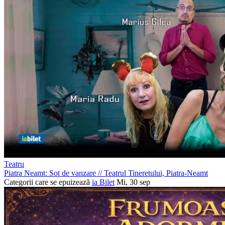
Teatru
Piatra Neamt: Sot de vanzare
//
Teatrul Tineretului, Piatra-Neamt
Categorii care se epuizează
ia Bilet
Mi, 30 sep