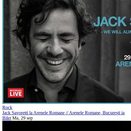
Rock
Jack Savoretti la Arenele Romane
//
Arenele Romane, București
ia
Bilet
Ma, 29 sep