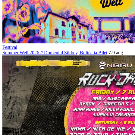
Festival
Summer Well 2026
//
Domeniul Stirbey, Buftea
ia Bilet
7-9 aug