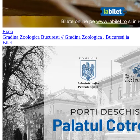
Expo
Gradina Zoologica Bucuresti
//
Gradina Zoologica , București
ia
Bilet