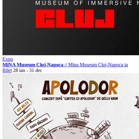
Expo
MiNA Museum Cluj-Napoca
//
Mina Museum Cluj-Napoca
ia
Bilet
28 ian - 31 dec