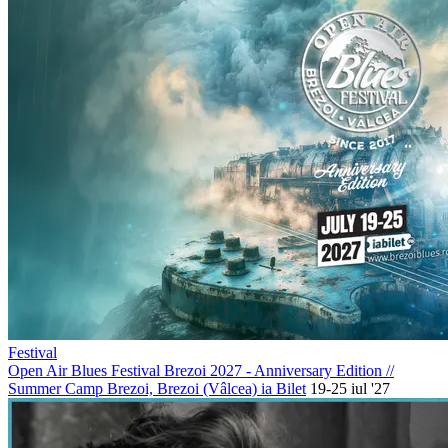
Festival
Open Air Blues Festival Brezoi 2027 - Anniversary Edition
//
Summer Camp Brezoi, Brezoi (Vâlcea)
ia Bilet
19-25 iul '27