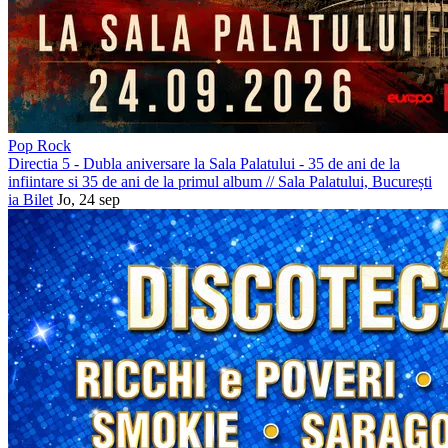
Pop Rock
Directia 5 - Dubla aniversare la Sala Palatului - 35 de ani de la
infiintare si 35 de ani de la primul album
//
Sala Palatului, București
ia Bilet
Jo, 24 sep