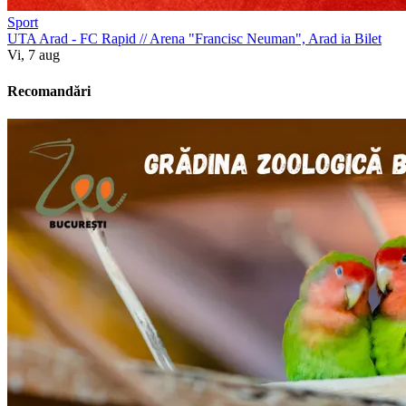
Sport
UTA Arad - FC Rapid
//
Arena "Francisc Neuman", Arad
ia Bilet
Vi, 7 aug
Recomandări