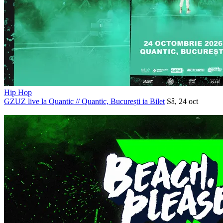
Hip Hop
GZUZ live la Quantic
//
Quantic, București
ia Bilet
Sâ, 24 oct
PROMOVAT