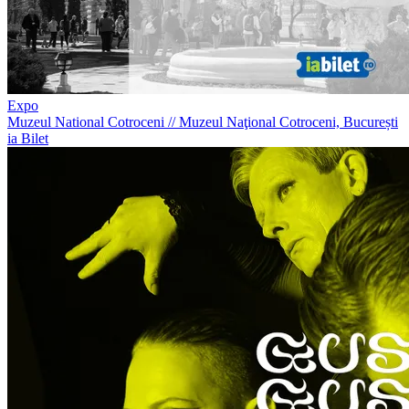
Expo
Muzeul National Cotroceni
//
Muzeul Naţional Cotroceni, București
ia Bilet