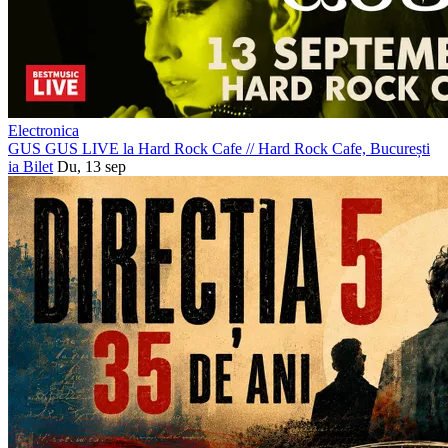
Electronica
GUS GUS LIVE la Hard Rock Cafe
//
Hard Rock Cafe, București
ia Bilet
Du, 13 sep