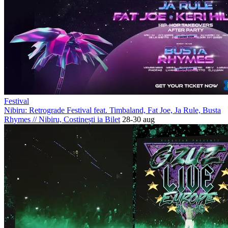
Festival
Nibiru: Retrograde Festival feat. Timbaland, Fat Joe, Ja Rule, Busta
Rhymes
//
Nibiru, Costinești
ia Bilet
28-30 aug