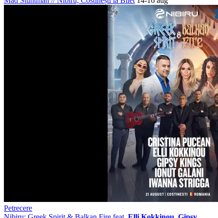
Mad Stuntman
//
Nibiru, Costinești
ia Bilet
14-16 aug
Petrecere
Nibiru: Greek Spirit & Balkan Fire feat.
Elli Kokkinou, Gipsy