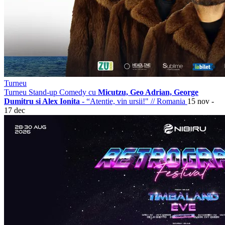
Turneu
Turneu Stand-up Comedy cu
Micutzu, Geo Adrian, George
Dumitru si Alex Ionita
- “Atentie, vin ursii!"
//
Romania
15 nov -
17 dec