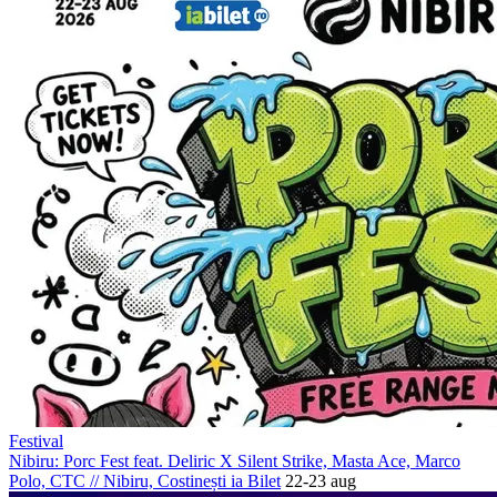
Festival
Nibiru: Porc Fest feat. Deliric X Silent Strike, Masta Ace, Marco
Polo, CTC
//
Nibiru, Costinești
ia Bilet
22-23 aug