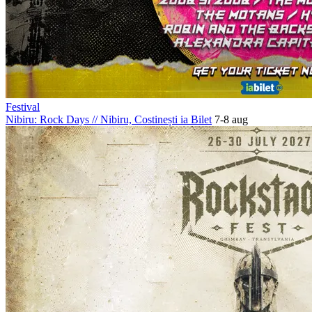
Festival
Nibiru: Rock Days
//
Nibiru, Costinești
ia Bilet
7-8 aug