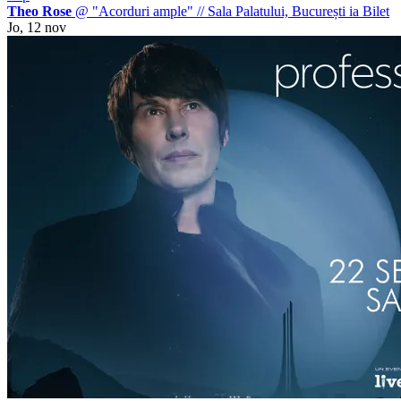
Theo Rose
@ "Acorduri ample"
//
Sala Palatului, București
ia Bilet
Jo, 12 nov