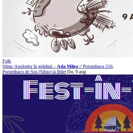
Folk
Sibiu: Apolodor în grădină –
Ada Milea
//
Porumbacu 216,
Porumbacu de Sus (Sibiu)
ia Bilet
Du, 9 aug