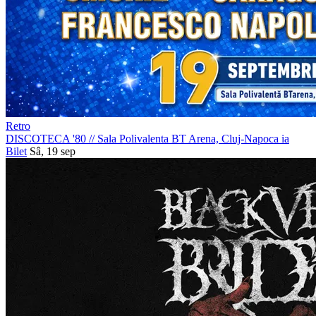
Retro
DISCOTECA '80
//
Sala Polivalenta BT Arena, Cluj-Napoca
ia
Bilet
Sâ, 19 sep