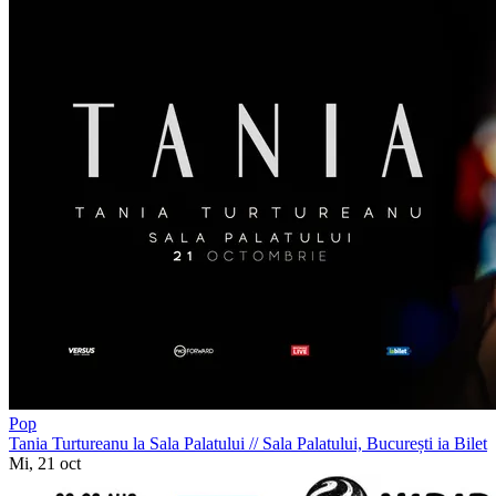
Pop
Tania Turtureanu la Sala Palatului
//
Sala Palatului, București
ia Bilet
Mi, 21 oct