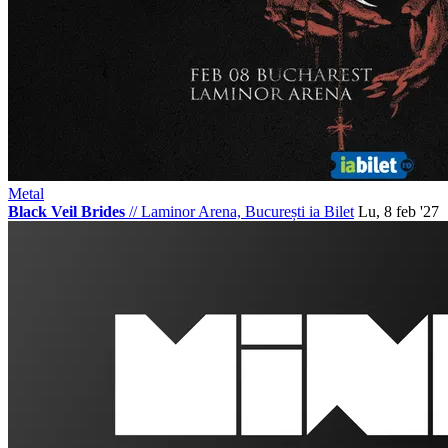
Metal
Black Veil Brides
//
Laminor Arena, București
ia Bilet
Lu, 8 feb '27