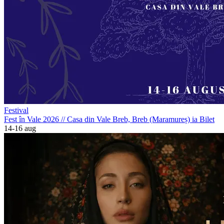
Festival
Fest în Vale 2026
//
Casa din Vale Breb, Breb (Maramureș)
ia Bilet
14-16 aug