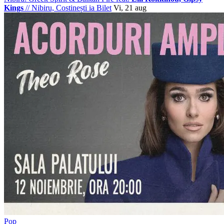
Kings
//
Nibiru, Costinești
ia Bilet
Vi, 21 aug
Pop