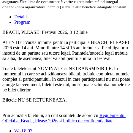
asigurarea Flex, lista de evenimente favorite cu reminder, refund integral
oricand (daca organizatorul permite) si multe alte beneficii adaugate constant.
Detalii
Program
BEACH, PLEASE! Festival 2026, 8-12 Iulie
ATENTIE! Varsta minima pentru a participa la BEACH, PLEASE!
2026 este 14 ani. Minorii intre 14 si 15 ani trebuie sa fie obligatoriu
insotiti de un parinte sau tutore legal. Parintele/tutorele legal trebuie
sa aiba, de asemenea, bilet valabil pentru a intra in festival.
Toate biletele sunt NOMINALE si NETRANSMISIBILE. In
momentul in care se achizitioneaza biletul, trebuie completat numele
complet al participantului. In cazul in care participantul nu mai poate
ajunge la eveniment, biletul este nul, nu se poate schimba numele de
pe bilet ulterior.
Biletele NU SE RETURNEAZA.
Prin achizitia biletului, ati citit si sunteti de acord cu
Regulamentul
Oficial al Beach, Please 2026
si
Politica de confidentialitate
Wed 8.07