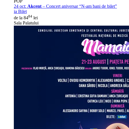
POP
24 oct:
Akcent
– Concert aniversar “N-am bani de bilet”
ia Bilet
84
de la 84
lei
Sala Palatului