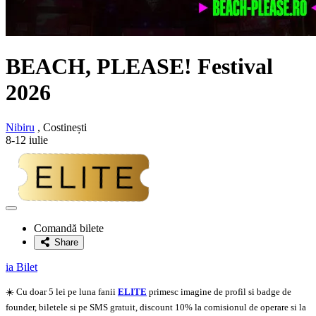
BEACH, PLEASE! Festival
2026
Nibiru
, Costinești
8-12 iulie
Adaugă
la
Comandă bilete
favorite
Share
ia Bilet
☀️ Cu doar 5 lei pe luna fanii
ELITE
primesc imagine de profil si badge de
founder, biletele si pe SMS gratuit, discount 10% la comisionul de operare si la