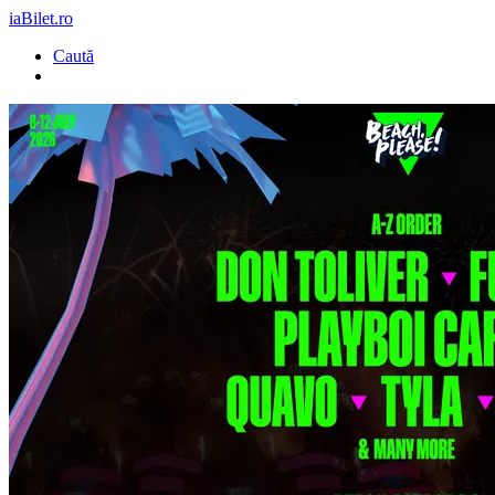
iaBilet.ro
Caută