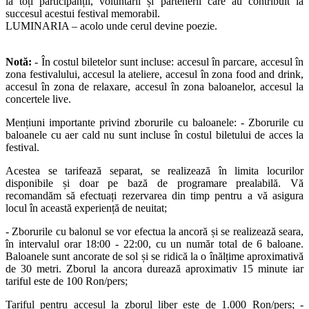
la toți participanții, voluntarii și partenerii care au contribuit la
succesul acestui festival memorabil.
LUMINARIA – acolo unde cerul devine poezie.
Notă:
- În costul biletelor sunt incluse: accesul în parcare, accesul în
zona festivalului, accesul la ateliere, accesul în zona food and drink,
accesul în zona de relaxare, accesul în zona baloanelor, accesul la
concertele live.
Mențiuni importante privind zborurile cu baloanele: - Zborurile cu
baloanele cu aer cald nu sunt incluse în costul biletului de acces la
festival.
Acestea se tarifează separat, se realizează în limita locurilor
disponibile și doar pe bază de programare prealabilă. Vă
recomandăm să efectuați rezervarea din timp pentru a vă asigura
locul în această experiență de neuitat;
- Zborurile cu balonul se vor efectua la ancoră și se realizează seara,
în intervalul orar 18:00 - 22:00, cu un număr total de 6 baloane.
Baloanele sunt ancorate de sol și se ridică la o înălțime aproximativă
de 30 metri. Zborul la ancora durează aproximativ 15 minute iar
tariful este de 100 Ron/pers;
Tariful pentru accesul la zborul liber este de 1.000 Ron/pers; -