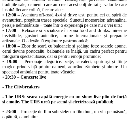
tradițiile sale, oamenii care au creat acest colț de rai și valorile care
inspiră fiecare colibă, fiecare alee;
•
12:00
– Aventura off-road 4x4 și drive test: pentru cei cu spirit de
aventurieri, pregătim trasee speciale. Sunetul motoarelor, adrenalina,
peisaje neîmblânzite – toate într-o experiență pe care nu o vei uita;
•
17:00
– Relaxare și socializare în zona food and drinks: miresme
irezistibile, gusturi autentice, arome internaționale și preparate
artizanale. O adevărată explorare gastronomică;
•
18:00
– Zbor de seară cu baloanele și ședințe foto: soarele apune,
cerul devine portocaliu, baloanele se înalță, un cadru perfect pentru
fotografii spectaculoase, dar și pentru emoții profunde;
•
19:00
– Personaje alegorice: zeițe, cavaleri, spiriduși și ființe
magice prind viață printre oameni, aducând zâmbete și uimire. Un
spectacol ambulant pentru toate vârstele;
•
20:30
–
Concerte live
- The Citybreakers
- The URS: seara capătă energie cu un show live plin de forță
și emoție. The URS urcă pe scenă și electrizează publicul;
•
23:00
– Proiecție de film sub stele: un film bun, un vin pe măsură,
o pătură, o amintire.