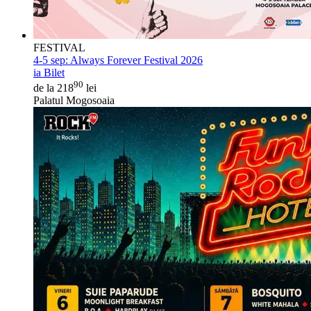
FESTIVAL
4-5 sep:
Always Forever Festival 2026
ia Bilet
90
de la 218
lei
Palatul Mogosoaia