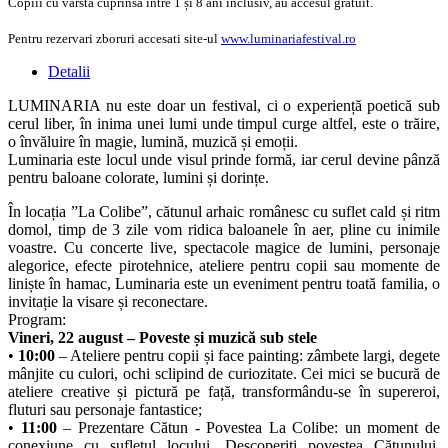
Copiii cu varsta cuprinsă între 1 și 8 ani inclusiv, au accesul gratuit.
Pentru rezervari zboruri accesati site-ul
www.luminariafestival.ro
Detalii
LUMINARIA nu este doar un festival, ci o experiență poetică sub
cerul liber, în inima unei lumi unde timpul curge altfel, este o trăire,
o învăluire în magie, lumină, muzică și emoții.
Luminaria este locul unde visul prinde formă, iar cerul devine pânză
pentru baloane colorate, lumini și dorințe.
În locația ”La Colibe”, cătunul arhaic românesc cu suflet cald și ritm
domol, timp de 3 zile vom ridica baloanele în aer, pline cu inimile
voastre. Cu concerte live, spectacole magice de lumini, personaje
alegorice, efecte pirotehnice, ateliere pentru copii sau momente de
liniște în hamac, Luminaria este un eveniment pentru toată familia, o
invitație la visare și reconectare.
Program:
Vineri, 22 august – Poveste și muzică sub stele
•
10:00
– Ateliere pentru copii și face painting: zâmbete largi, degete
mânjite cu culori, ochi sclipind de curiozitate. Cei mici se bucură de
ateliere creative și pictură pe față, transformându-se în supereroi,
fluturi sau personaje fantastice;
•
11:00
– Prezentare Cătun - Povestea La Colibe: un moment de
conexiune cu sufletul locului. Descoperiți povestea Cătunului,