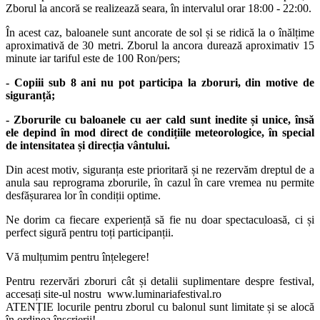
Zborul la ancoră se realizează seara, în intervalul orar 18:00 - 22:00.
În acest caz, baloanele sunt ancorate de sol și se ridică la o înălțime
aproximativă de 30 metri. Zborul la ancora durează aproximativ 15
minute iar tariful este de 100 Ron/pers;
- Copiii sub 8 ani nu pot participa la zboruri, din motive de
siguranță;
- Zborurile cu baloanele cu aer cald sunt inedite și unice, însă
ele depind în mod direct de condițiile meteorologice, în special
de intensitatea și direcția vântului.
Din acest motiv, siguranța este prioritară și ne rezervăm dreptul de a
anula sau reprograma zborurile, în cazul în care vremea nu permite
desfășurarea lor în condiții optime.
Ne dorim ca fiecare experiență să fie nu doar spectaculoasă, ci și
perfect sigură pentru toți participanții.
Vă mulțumim pentru înțelegere!
Pentru rezervări zboruri cât și detalii suplimentare despre festival,
accesați site-ul nostru www.luminariafestival.ro
ATENȚIE locurile pentru zborul cu balonul sunt limitate și se alocă
în ordinea înscrierii!