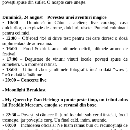
povești spuse din suflet. O noapte care unește.
Duminică, 24 august – Povestea unei aventuri magice
•
10:00
– Duminică în Cătun - ateliere, live cooking, casa
dulciurilor, o explozie de arome, dulciuri, râsete. Punctul culminant
pentru cei mici.
•
12:00
– Off-road 4x4 și drive test: pentru cei care doresc o doză
suplimentară de adrenalină.
•
16:00
– Food & drink area: ultimele delicii, ultimele arome de
festival.
•
17:00
– Degustare de vinuri: vinuri locale, povești spuse de
somelieri. Un moment rafinat.
•
18:00
– Ultimul zbor și ultimele fotografii: încă o dată “wow”,
încă o dată la înălțime.
•
20:00
–
Concerte live
- Moonlight Breakfast
- My Queen by Dan Helciug: o punte peste timp, un tribut adus
lui Freddie Mercury, emoția se revarsă din boxe.
•
22:30
– Povești și cântece în jurul focului: sub cerul înstelat, focul
trosnește, iar poveștile curg. Un final cald, intim, autentic.
•
00:00
– Închiderea oficială: Ne luăm rămas-bun cu recunoștință de