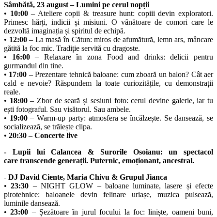
Sâmbătă, 23 august – Lumini pe cerul nopții
•
10:00
– Ateliere copii & treasure hunt: copiii devin exploratori.
Primesc hărți, indicii și misiuni. O vânătoare de comori care le
dezvoltă imaginația și spiritul de echipă.
•
12:00
– La masă în Cătun: miros de afumătură, lemn ars, mâncare
gătită la foc mic. Tradiție servită cu dragoste.
•
16:00
– Relaxare în zona Food and drinks: delicii pentru
gurmandul din tine.
•
17:00
– Prezentare tehnică baloane: cum zboară un balon? Cât aer
cald e nevoie? Răspundem la toate curiozitățile, cu demonstrații
reale.
•
18:00
– Zbor de seară și sesiuni foto: cerul devine galerie, iar tu
ești fotograful. Sau visătorul. Sau ambele.
•
19:00
– Warm-up party: atmosfera se încălzește. Se dansează, se
socializează, se trăiește clipa.
•
20:30
–
Concerte live
- Lupii lui Calancea & Surorile Osoianu: un spectacol
care transcende generații. Puternic, emoționant, ancestral.
-
DJ David Ciente, Maria Chivu & Grupul Jianca
•
23:30
– NIGHT GLOW – baloane luminate, lasere și efecte
pirotehnice: baloanele devin felinare uriașe, muzica pulsează,
luminile dansează.
•
23:00
– Șezătoare în jurul focului la foc: liniște, oameni buni,