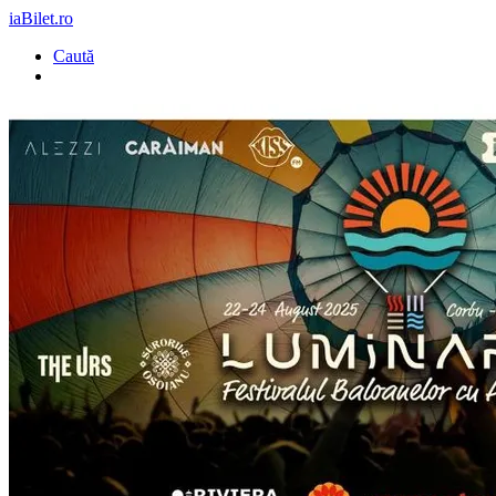
iaBilet.ro
Caută