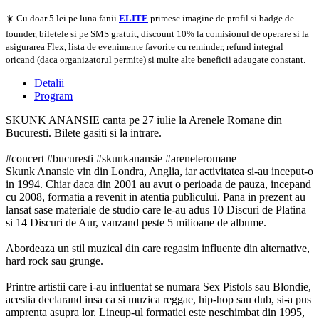
☀️ Cu doar 5 lei pe luna fanii
ELITE
primesc imagine de profil si badge de
founder, biletele si pe SMS gratuit, discount 10% la comisionul de operare si la
asigurarea Flex, lista de evenimente favorite cu reminder, refund integral
oricand (daca organizatorul permite) si multe alte beneficii adaugate constant.
Detalii
Program
SKUNK ANANSIE canta pe 27 iulie la Arenele Romane din
Bucuresti. Bilete gasiti si la intrare.
#concert #bucuresti #skunkanansie #areneleromane
Skunk Anansie vin din Londra, Anglia, iar activitatea si-au inceput-o
in 1994. Chiar daca din 2001 au avut o perioada de pauza, incepand
cu 2008, formatia a revenit in atentia publicului. Pana in prezent au
lansat sase materiale de studio care le-au adus 10 Discuri de Platina
si 14 Discuri de Aur, vanzand peste 5 milioane de albume.
Abordeaza un stil muzical din care regasim influente din alternative,
hard rock sau grunge.
Printre artistii care i-au influentat se numara Sex Pistols sau Blondie,
acestia declarand insa ca si muzica reggae, hip-hop sau dub, si-a pus
amprenta asupra lor. Lineup-ul formatiei este neschimbat din 1995,