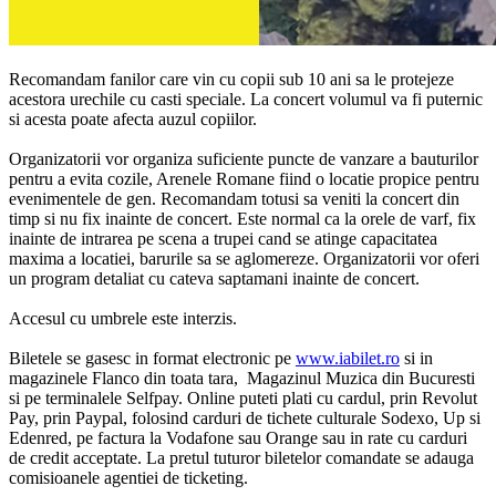
Recomandam fanilor care vin cu copii sub 10 ani sa le protejeze
acestora urechile cu casti speciale. La concert volumul va fi puternic
si acesta poate afecta auzul copiilor.
Organizatorii vor organiza suficiente puncte de vanzare a bauturilor
pentru a evita cozile, Arenele Romane fiind o locatie propice pentru
evenimentele de gen. Recomandam totusi sa veniti la concert din
timp si nu fix inainte de concert. Este normal ca la orele de varf, fix
inainte de intrarea pe scena a trupei cand se atinge capacitatea
maxima a locatiei, barurile sa se aglomereze. Organizatorii vor oferi
un program detaliat cu cateva saptamani inainte de concert.
Accesul cu umbrele este interzis.
Biletele se gasesc in format electronic pe
www.iabilet.ro
si in
magazinele Flanco din toata tara, Magazinul Muzica din Bucuresti
si pe terminalele Selfpay. Online puteti plati cu cardul, prin Revolut
Pay, prin Paypal, folosind carduri de tichete culturale Sodexo, Up si
Edenred, pe factura la Vodafone sau Orange sau in rate cu carduri
de credit acceptate. La pretul tuturor biletelor comandate se adauga
comisioanele agentiei de ticketing.