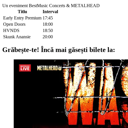
Un eveniment BestMusic Concerts & METALHEAD
Titlu
Interval
Early Entry Premium
17:45
Open Doors
18:00
HVNDS
18:50
Skunk Anansie
20:00
Grăbește-te!
Încă mai găsești bilete la: