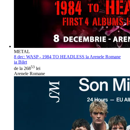
METAL
8 dec:
WASP - 1984 TO HEADLESS la Arenele Romane
ia Bilet
53
de la 268
lei
Arenele Romane