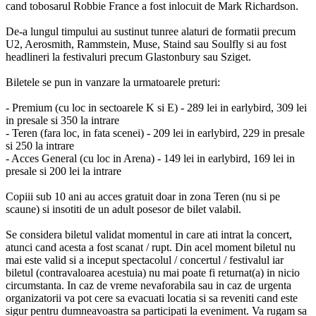
cand tobosarul Robbie France a fost inlocuit de Mark Richardson.
De-a lungul timpului au sustinut tunree alaturi de formatii precum
U2, Aerosmith, Rammstein, Muse, Staind sau Soulfly si au fost
headlineri la festivaluri precum Glastonbury sau Sziget.
Biletele se pun in vanzare la urmatoarele preturi:
- Premium (cu loc in sectoarele K si E) - 289 lei in earlybird, 309 lei
in presale si 350 la intrare
- Teren (fara loc, in fata scenei) - 209 lei in earlybird, 229 in presale
si 250 la intrare
- Acces General (cu loc in Arena) - 149 lei in earlybird, 169 lei in
presale si 200 lei la intrare
Copiii sub 10 ani au acces gratuit doar in zona Teren (nu si pe
scaune) si insotiti de un adult posesor de bilet valabil.
Se considera biletul validat momentul in care ati intrat la concert,
atunci cand acesta a fost scanat / rupt. Din acel moment biletul nu
mai este valid si a inceput spectacolul / concertul / festivalul iar
biletul (contravaloarea acestuia) nu mai poate fi returnat(a) in nicio
circumstanta. In caz de vreme nevaforabila sau in caz de urgenta
organizatorii va pot cere sa evacuati locatia si sa reveniti cand este
sigur pentru dumneavoastra sa participati la eveniment. Va rugam sa