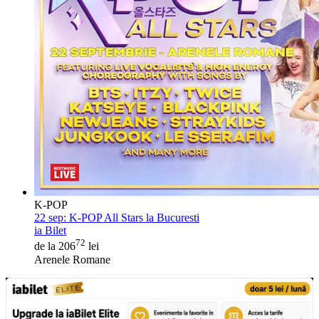
K-POP
22 sep:
K-POP All Stars la Bucuresti
ia Bilet
72
de la 206
lei
Arenele Romane