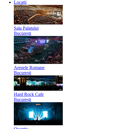
Locații
Sala Palatului
București
Arenele Romane
București
Hard Rock Cafe
București
Quantic