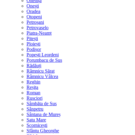
Oltenița
Onești
Oradea
Otopeni
Petroșani
Petrovaselo
Piatra-Neamț
Pitești
Ploiești
Podișor
Popești Leordeni
Porumbacu de Sus
Rădăuți
Râmnicu Sărat
Râmnicu Vâlcea
Reghin
Reșița
Roman
Rusciori
Sâmbăta de Sus
Sânpetru
Sântana de Mureș
Satu Mare
Scornicești
Sfântu Gheorghe