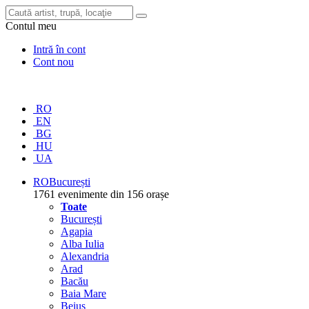
Contul meu
Intră în cont
Cont nou
RO
EN
BG
HU
UA
RO
București
1761 evenimente din 156 orașe
Toate
București
Agapia
Alba Iulia
Alexandria
Arad
Bacău
Baia Mare
Beiuș