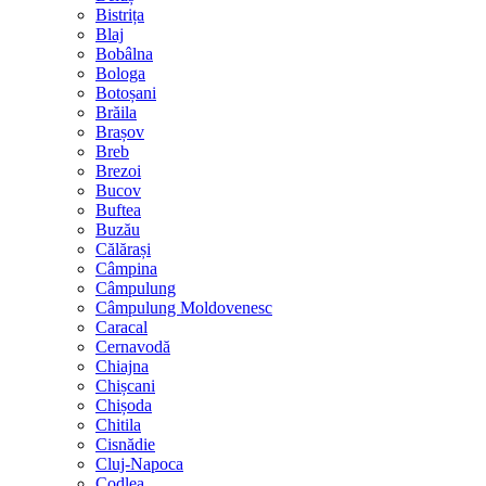
Bistrița
Blaj
Bobâlna
Bologa
Botoșani
Brăila
Brașov
Breb
Brezoi
Bucov
Buftea
Buzău
Călărași
Câmpina
Câmpulung
Câmpulung Moldovenesc
Caracal
Cernavodă
Chiajna
Chișcani
Chișoda
Chitila
Cisnădie
Cluj-Napoca
Codlea