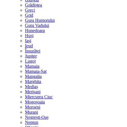
Grădiștea
Greci
Grid
Gura Humorului
Gura Vadului
Hunedoara
Huși
Iași
Ieud
Însurăței
Jupiter
Lugoj
Mamaia
Mamaia-Sat
Mangalia
Marghita
Mediaș
Merișani
Miercurea Ciuc
Mogoșoaia
Moroeni
Murani
Negrești-Oaș
Neptun