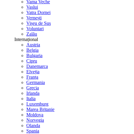
Vama Veche
Vaslui
Vatra Dornei
Vernești
Vișeu de Sus
Voluntari
Zalău
Internațional
Austria
Belgia
Bulgaria
Cipru
Danemarca
Elveția
Franța
Germania
Grecia
Irlanda
Italia
Luxemburg
Marea Britanie
Moldova
Norvegia
Olanda
Spania