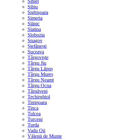
Sibiel
Sibiu
Sighișoara
Simeria
Slănic
Slatina
Slobozia
Snagov
Ștefănești
Suceava
Târgoviște
Târgu Jiu
Târgu Lăpuș
Târgu Mureș
Târgu Neamț
Târgu Ocna
Târnăveni
Techirghiol
Timișoara
Tinca
Tulcea
Turceni
Turda
Vadu Oii
Vălenii de Munte