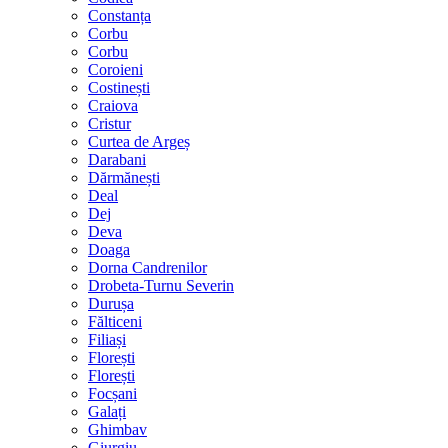
Constanța
Corbu
Corbu
Coroieni
Costinești
Craiova
Cristur
Curtea de Argeș
Darabani
Dărmănești
Deal
Dej
Deva
Doaga
Dorna Candrenilor
Drobeta-Turnu Severin
Durușa
Fălticeni
Filiași
Florești
Florești
Focșani
Galați
Ghimbav
Giurgiu