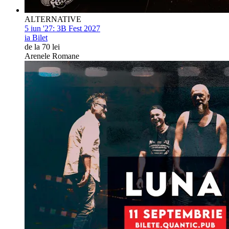
ALTERNATIVE
5 iun '27:
3B Fest 2027
ia Bilet
de la 70 lei
Arenele Romane