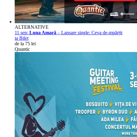
ALTERNATIVE
11 sep:
Luna Amară
– Lansare single: Ceva de-mpărțit
ia Bilet
de la 75 lei
Quantic