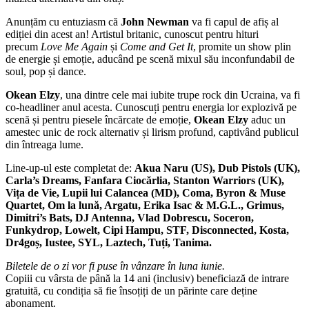
Anunțăm cu entuziasm că
John Newman
va fi capul de afiș al
ediției din acest an! Artistul britanic, cunoscut pentru hituri
precum
Love Me Again
și
Come and Get It
, promite un show plin
de energie și emoție, aducând pe scenă mixul său inconfundabil de
soul, pop și dance.
Okean Elzy
, una dintre cele mai iubite trupe rock din Ucraina, va fi
co-headliner anul acesta. Cunoscuți pentru energia lor explozivă pe
scenă și pentru piesele încărcate de emoție,
Okean Elzy
aduc un
amestec unic de rock alternativ și lirism profund, captivând publicul
din întreaga lume.
Line-up-ul este completat de:
Akua Naru (US), Dub Pistols (UK),
Carla’s Dreams, Fanfara Ciocărlia, Stanton Warriors (UK),
Vița de Vie, Lupii lui Calancea (MD), Coma, Byron & Muse
Quartet, Om la lună, Argatu, Erika Isac & M.G.L., Grimus,
Dimitri’s Bats, DJ Antenna, Vlad Dobrescu, Soceron,
Funkydrop, Lowelt, Cipi Hampu, STF, Disconnected, Kosta,
Dr4goș, Iustee, SYL, Laztech, Tuți, Tanima.
Biletele de o zi vor fi puse în vânzare în luna iunie.
Copiii cu vârsta de până la 14 ani (inclusiv) beneficiază de intrare
gratuită, cu condiția să fie însoțiți de un părinte care deține
abonament.