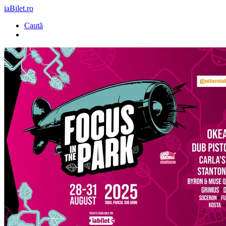
iaBilet.ro
Caută