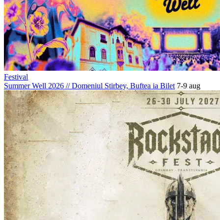
Festival
Summer Well 2026
//
Domeniul Stirbey, Buftea
ia Bilet
7-9 aug