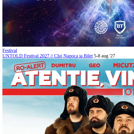
Festival
UNTOLD Festival 2027
//
Cluj Napoca
ia Bilet
5-8 aug '27