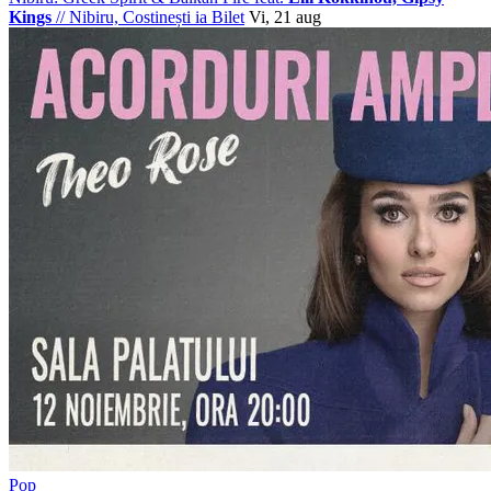
Kings
//
Nibiru, Costinești
ia Bilet
Vi, 21 aug
Pop