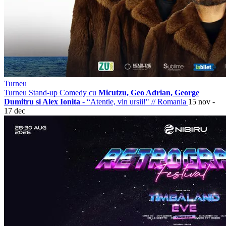
Turneu
Turneu Stand-up Comedy cu
Micutzu, Geo Adrian, George
Dumitru si Alex Ionita
- “Atentie, vin ursii!"
//
Romania
15 nov -
17 dec