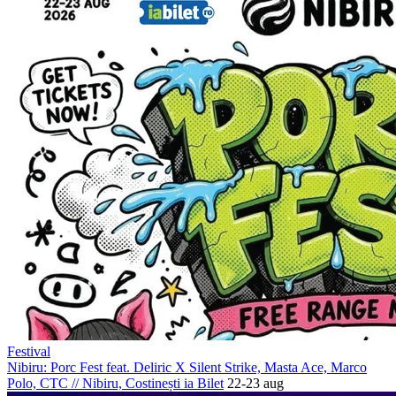
Festival
Nibiru: Porc Fest feat. Deliric X Silent Strike, Masta Ace, Marco
Polo, CTC
//
Nibiru, Costinești
ia Bilet
22-23 aug