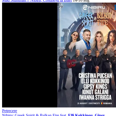
Mad Stuntman
//
Nibiru, Costinești
ia Bilet
14-16 aug
Petrecere
Nibiru: Greek Spirit & Balkan Fire feat.
Elli Kokkinou, Gipsy