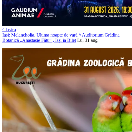
Clasica
Iasi: Melancholia. Ultima noapte de vară
//
Auditorium Grădina
Botanică „Anastasie Fătu” , Iași
ia Bilet
Lu, 31 aug
PROMOVAT