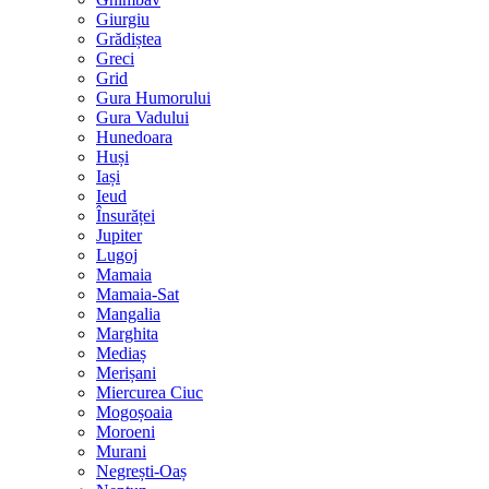
Giurgiu
Grădiștea
Greci
Grid
Gura Humorului
Gura Vadului
Hunedoara
Huși
Iași
Ieud
Însurăței
Jupiter
Lugoj
Mamaia
Mamaia-Sat
Mangalia
Marghita
Mediaș
Merișani
Miercurea Ciuc
Mogoșoaia
Moroeni
Murani
Negrești-Oaș