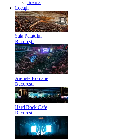
Spania
Locații
Sala Palatului
București
Arenele Romane
București
Hard Rock Cafe
București