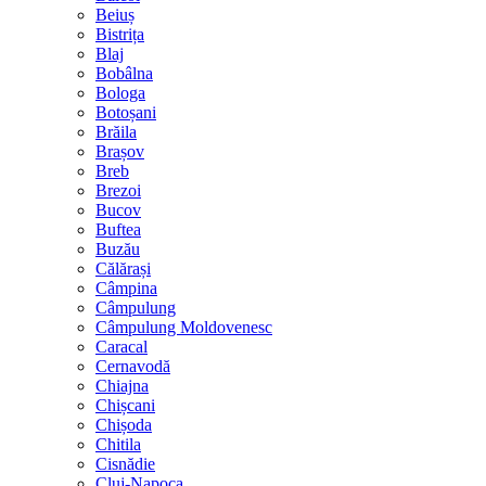
Beiuș
Bistrița
Blaj
Bobâlna
Bologa
Botoșani
Brăila
Brașov
Breb
Brezoi
Bucov
Buftea
Buzău
Călărași
Câmpina
Câmpulung
Câmpulung Moldovenesc
Caracal
Cernavodă
Chiajna
Chișcani
Chișoda
Chitila
Cisnădie
Cluj-Napoca