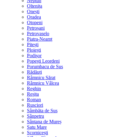
Neptun
Oltenița
Onești
Oradea
Otopeni
Petroșani
Petrovaselo
Piatra-Neamț
Pitești
Ploiești
Podișor
Popești Leordeni
Porumbacu de Sus
Rădăuți
Râmnicu Sărat
Râmnicu Vâlcea
Reghin
Reșița
Roman
Rusciori
Sâmbăta de Sus
Sânpetru
Sântana de Mureș
Satu Mare
Scornicești