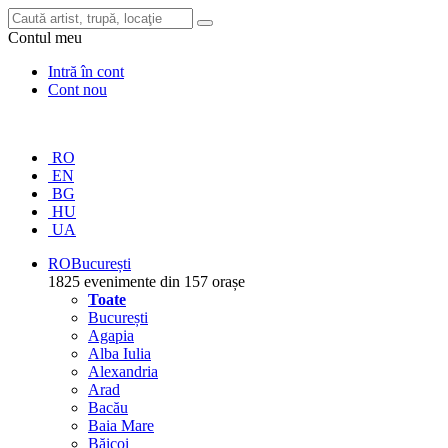
Contul meu
Intră în cont
Cont nou
RO
EN
BG
HU
UA
RO
București
1825 evenimente din 157 orașe
Toate
București
Agapia
Alba Iulia
Alexandria
Arad
Bacău
Baia Mare
Băicoi