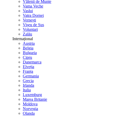
Vălenii de Munte
Vama Veche
Vaslui
Vatra Dornei
Vernești
Vișeu de Sus
Voluntari
Zalău
Internațional
Austria
Belgia
Bulgaria
Cipru
Danemarca
Elveția
Franța
Germania
Grecia
Irlanda
Italia
Luxemburg
Marea Britanie
Moldova
Norvegia
Olanda