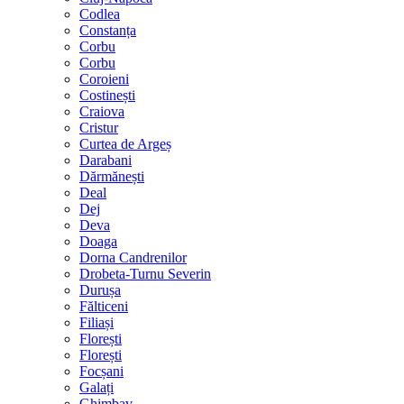
Codlea
Constanța
Corbu
Corbu
Coroieni
Costinești
Craiova
Cristur
Curtea de Argeș
Darabani
Dărmănești
Deal
Dej
Deva
Doaga
Dorna Candrenilor
Drobeta-Turnu Severin
Durușa
Fălticeni
Filiași
Florești
Florești
Focșani
Galați
Ghimbav