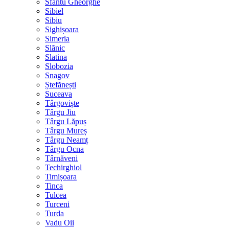
Sfântu Gheorghe
Sibiel
Sibiu
Sighișoara
Simeria
Slănic
Slatina
Slobozia
Snagov
Ștefănești
Suceava
Târgoviște
Târgu Jiu
Târgu Lăpuș
Târgu Mureș
Târgu Neamț
Târgu Ocna
Târnăveni
Techirghiol
Timișoara
Tinca
Tulcea
Turceni
Turda
Vadu Oii