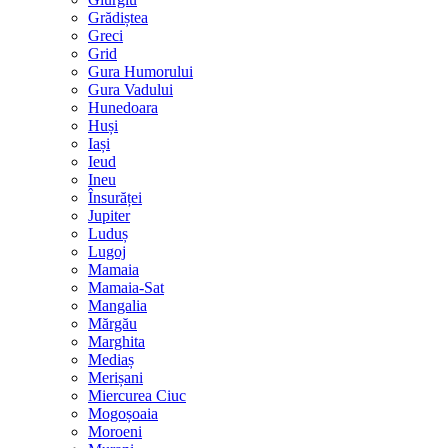
Grădiștea
Greci
Grid
Gura Humorului
Gura Vadului
Hunedoara
Huși
Iași
Ieud
Ineu
Însurăței
Jupiter
Luduș
Lugoj
Mamaia
Mamaia-Sat
Mangalia
Mărgău
Marghita
Mediaș
Merișani
Miercurea Ciuc
Mogoșoaia
Moroeni