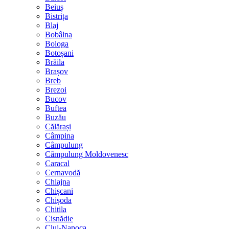
Beiuș
Bistrița
Blaj
Bobâlna
Bologa
Botoșani
Brăila
Brașov
Breb
Brezoi
Bucov
Buftea
Buzău
Călărași
Câmpina
Câmpulung
Câmpulung Moldovenesc
Caracal
Cernavodă
Chiajna
Chișcani
Chișoda
Chitila
Cisnădie
Cluj-Napoca