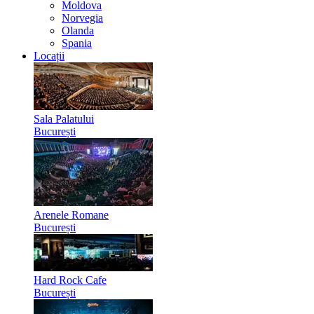
Moldova
Norvegia
Olanda
Spania
Locații
Sala Palatului
București
Arenele Romane
București
Hard Rock Cafe
București