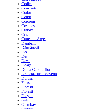
Codlea
Constanța
Corbu
Corbu
Coroieni
Costinești
Craiova
Cristur
Curtea de Argeș
Darabani
Dărmănești
Deal
Dej
Deva
Doaga
Dorna Candrenilor
Drobeta-Turnu Severin
Durușa
Filiași
Florești
Florești
Focșani
Galați
Ghimbav
Giurgiu