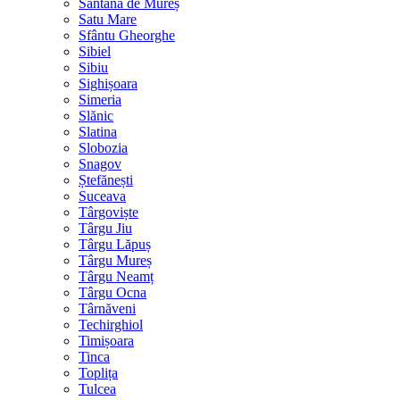
Sântana de Mureș
Satu Mare
Sfântu Gheorghe
Sibiel
Sibiu
Sighișoara
Simeria
Slănic
Slatina
Slobozia
Snagov
Ștefănești
Suceava
Târgoviște
Târgu Jiu
Târgu Lăpuș
Târgu Mureș
Târgu Neamț
Târgu Ocna
Târnăveni
Techirghiol
Timișoara
Tinca
Toplița
Tulcea