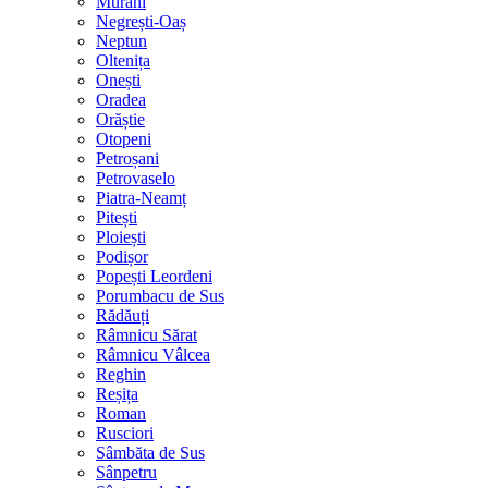
Murani
Negrești-Oaș
Neptun
Oltenița
Onești
Oradea
Orăștie
Otopeni
Petroșani
Petrovaselo
Piatra-Neamț
Pitești
Ploiești
Podișor
Popești Leordeni
Porumbacu de Sus
Rădăuți
Râmnicu Sărat
Râmnicu Vâlcea
Reghin
Reșița
Roman
Rusciori
Sâmbăta de Sus
Sânpetru