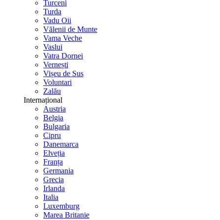
Turceni
Turda
Vadu Oii
Vălenii de Munte
Vama Veche
Vaslui
Vatra Dornei
Vernești
Vișeu de Sus
Voluntari
Zalău
Internațional
Austria
Belgia
Bulgaria
Cipru
Danemarca
Elveția
Franța
Germania
Grecia
Irlanda
Italia
Luxemburg
Marea Britanie