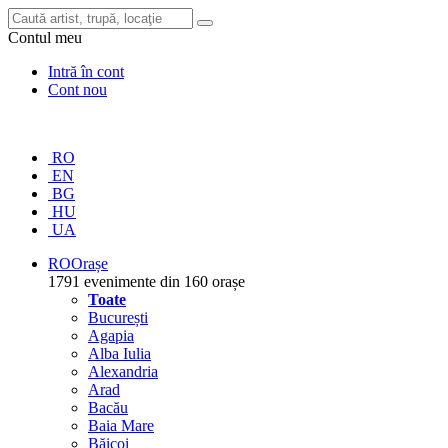
Contul meu
Intră în cont
Cont nou
RO
EN
BG
HU
UA
RO
Orașe
1791 evenimente din 160 orașe
Toate
București
Agapia
Alba Iulia
Alexandria
Arad
Bacău
Baia Mare
Băicoi