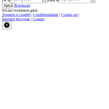
Resetează
Niciun eveniment găsit.
Termeni și condiții
|
Confidențialitate
|
Cookie-uri
|
Întrebări frecvente
|
Contact