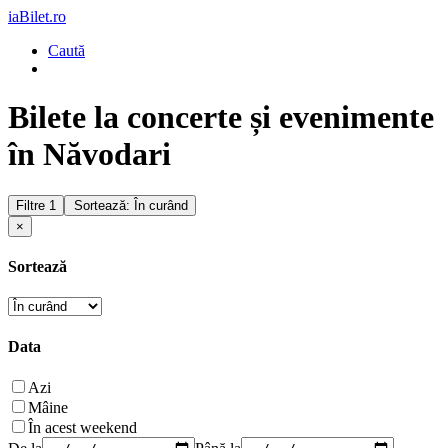
iaBilet.ro
Caută
Bilete la concerte și evenimente
în Năvodari
Filtre
1
Sortează: În curând
×
Sortează
Data
Azi
Mâine
În acest weekend
De la
Până la