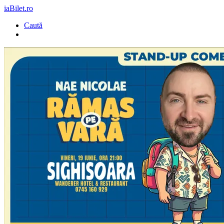
iaBilet.ro
Caută