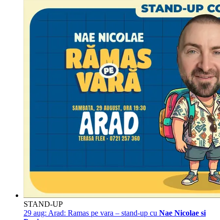
STAND-UP
29 aug:
Arad: Ramas pe vara – stand-up cu
Nae Nicolae si