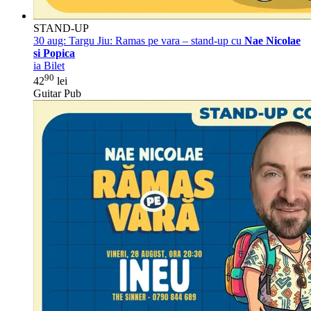
STAND-UP
30 aug:
Targu Jiu: Ramas pe vara – stand-up cu
Nae Nicolae
si Popica
ia Bilet
90
42
lei
Guitar Pub