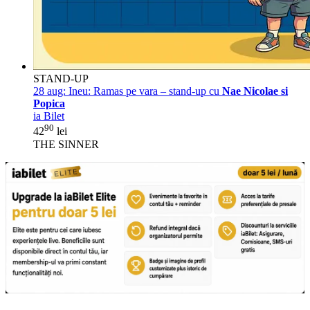
STAND-UP
28 aug:
Ineu: Ramas pe vara – stand-up cu
Nae Nicolae si
Popica
ia Bilet
90
42
lei
THE SINNER