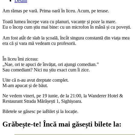
Detalii
Am rămas pe vară. Prima oară în liceu. Acum, pe terase.
Toată lumea începe vara cu planuri, vacanțe și poze la mare.
Eu o încep cum știu mai bine: cu un microfon în mână și cu povești.
Am fost atât de slab la școală, încât singura constantă din viața mea
era că și vara mă vedeam cu profesorii.
În liceu îmi ziceau:
„Nae, ori te apuci de învățat, ori ajungi comedian.”
Sau comediant? Nici nu știu exact cum îi zice.
Uite că n-au avut dreptate complet.
M-am apucat și de băut.
Ne vedem vineri, pe 19 iunie, de la 21:00, la Wanderer Hotel &
Restaurant Strada Mărășești 1, Sighișoara.
Biletele se găsesc pe iaBilet și la locație.
Grăbește-te!
Încă mai găsești bilete la: