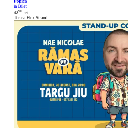
Popica
ia Bilet
90
42
lei
Terasa Flex Strand