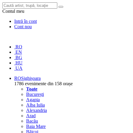
Contul meu
Intră în cont
Cont nou
RO
EN
BG
HU
UA
RO
Sighișoara
1786 evenimente din 158 orașe
Toate
București
Agapia
Alba Iulia
Alexandria
Arad
Bacău
Baia Mare
Băicoi