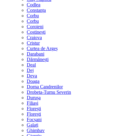
Codlea
Constanța
Corbu
Corbu
Coroieni
Costinești
Craiova
Cristur
Curtea de Argeș
Darabani
Dărmănești
Deal
Dej
Deva
Doaga
Dorna Candrenilor
Drobeta-Turnu Severin
Durușa
Filiași
Florești
Florești
Focșani
Galați
Ghimbav
Giurgiu