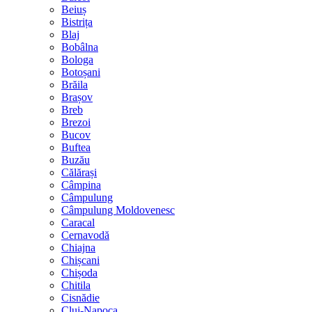
Beiuș
Bistrița
Blaj
Bobâlna
Bologa
Botoșani
Brăila
Brașov
Breb
Brezoi
Bucov
Buftea
Buzău
Călărași
Câmpina
Câmpulung
Câmpulung Moldovenesc
Caracal
Cernavodă
Chiajna
Chișcani
Chișoda
Chitila
Cisnădie
Cluj-Napoca