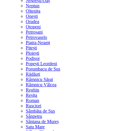
Negrești-Oaș
Neptun
Oltenița
Onești
Oradea
Otopeni
Petroșani
Petrovaselo
Piatra-Neamț
Pitești
Ploiești
Podișor
Popești Leordeni
Porumbacu de Sus
Rădăuți
Râmnicu Sărat
Râmnicu Vâlcea
Reghin
Reșița
Roman
Rusciori
Sâmbăta de Sus
Sânpetru
Sântana de Mureș
Satu Mare