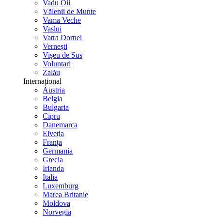
Vadu Oii
Vălenii de Munte
Vama Veche
Vaslui
Vatra Dornei
Vernești
Vișeu de Sus
Voluntari
Zalău
Internațional
Austria
Belgia
Bulgaria
Cipru
Danemarca
Elveția
Franța
Germania
Grecia
Irlanda
Italia
Luxemburg
Marea Britanie
Moldova
Norvegia