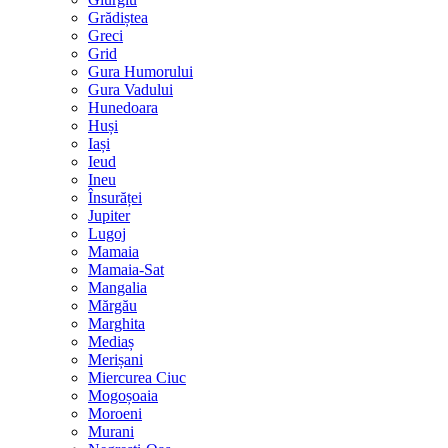
Grădiștea
Greci
Grid
Gura Humorului
Gura Vadului
Hunedoara
Huși
Iași
Ieud
Ineu
Însurăței
Jupiter
Lugoj
Mamaia
Mamaia-Sat
Mangalia
Mărgău
Marghita
Mediaș
Merișani
Miercurea Ciuc
Mogoșoaia
Moroeni
Murani