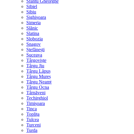
Sfântu Gheorghe
Sibiel
Sibiu
Sighișoara
Simeria
Slănic
Slatina
Slobozia
Snagov
Ștefănești
Suceava
Târgoviște
Târgu Jiu
Târgu Lăpuș
Târgu Mureș
Târgu Neamț
Târgu Ocna
Târnăveni
Techirghiol
Timișoara
Tinca
Toplița
Tulcea
Turceni
Turda