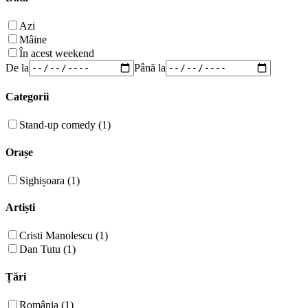
Azi
Mâine
În acest weekend
De la
Până la
Categorii
Stand-up comedy (1)
Orașe
Sighișoara (1)
Artiști
Cristi Manolescu (1)
Dan Tutu (1)
Țări
România (1)