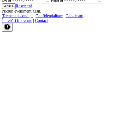
Resetează
Niciun eveniment găsit.
Termeni și condiții
|
Confidențialitate
|
Cookie-uri
|
Întrebări frecvente
|
Contact