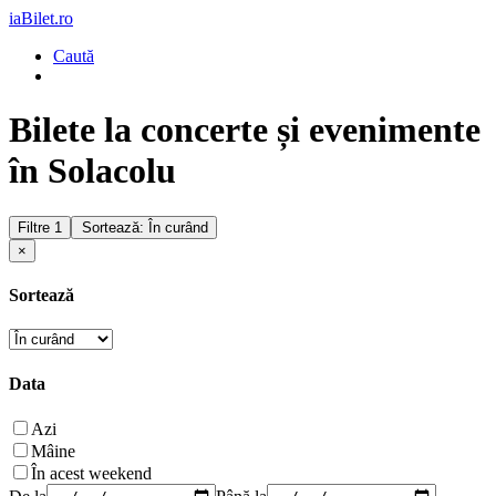
iaBilet.ro
Caută
Bilete la concerte și evenimente
în Solacolu
Filtre
1
Sortează: În curând
×
Sortează
Data
Azi
Mâine
În acest weekend
De la
Până la