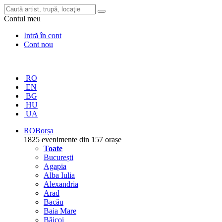
Contul meu
Intră în cont
Cont nou
RO
EN
BG
HU
UA
RO
Borșa
1825 evenimente din 157 orașe
Toate
București
Agapia
Alba Iulia
Alexandria
Arad
Bacău
Baia Mare
Băicoi