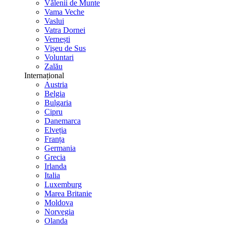
Vălenii de Munte
Vama Veche
Vaslui
Vatra Dornei
Vernești
Vișeu de Sus
Voluntari
Zalău
Internațional
Austria
Belgia
Bulgaria
Cipru
Danemarca
Elveția
Franța
Germania
Grecia
Irlanda
Italia
Luxemburg
Marea Britanie
Moldova
Norvegia
Olanda