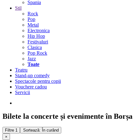
Spania
Stil
Rock
Pop
Metal
Electronica
Hip Hop
Festivaluri
Clasica
Pop Rock
Jazz
Toate
Teatru
Stand-up comedy
Spectacole pentru copii
Vouchere cadou
Servicii
Bilete la concerte și evenimente în Borșa
Filtre
1
Sortează: În curând
×