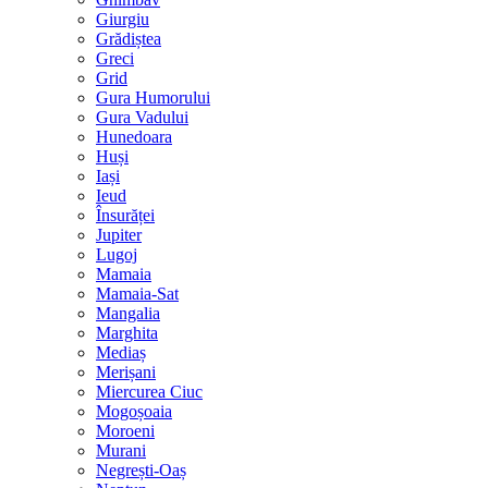
Giurgiu
Grădiștea
Greci
Grid
Gura Humorului
Gura Vadului
Hunedoara
Huși
Iași
Ieud
Însurăței
Jupiter
Lugoj
Mamaia
Mamaia-Sat
Mangalia
Marghita
Mediaș
Merișani
Miercurea Ciuc
Mogoșoaia
Moroeni
Murani
Negrești-Oaș