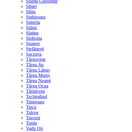
Sfântu Gheorghe
Sibiel
Sibiu
Sighișoara
Simeria
Slănic
Slatina
Slobozia
Snagov
Ștefănești
Suceava
Târgoviște
Târgu Jiu
Târgu Lăpuș
Târgu Mureș
Târgu Neamț
Târgu Ocna
Târnăveni
Techirghiol
Timișoara
Tinca
Tulcea
Turceni
Turda
Vadu Oii