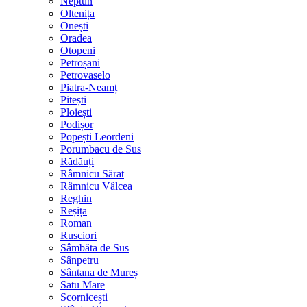
Neptun
Oltenița
Onești
Oradea
Otopeni
Petroșani
Petrovaselo
Piatra-Neamț
Pitești
Ploiești
Podișor
Popești Leordeni
Porumbacu de Sus
Rădăuți
Râmnicu Sărat
Râmnicu Vâlcea
Reghin
Reșița
Roman
Rusciori
Sâmbăta de Sus
Sânpetru
Sântana de Mureș
Satu Mare
Scornicești