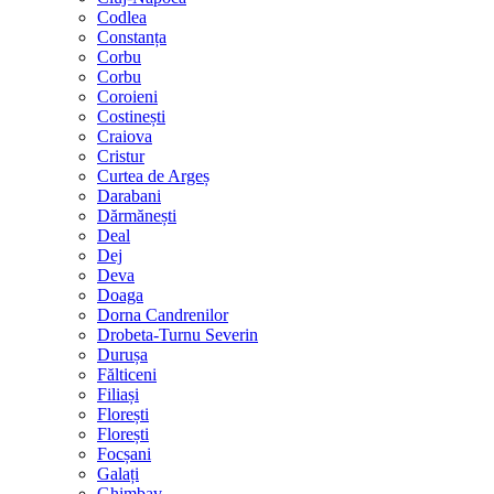
Codlea
Constanța
Corbu
Corbu
Coroieni
Costinești
Craiova
Cristur
Curtea de Argeș
Darabani
Dărmănești
Deal
Dej
Deva
Doaga
Dorna Candrenilor
Drobeta-Turnu Severin
Durușa
Fălticeni
Filiași
Florești
Florești
Focșani
Galați
Ghimbav