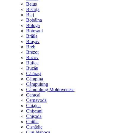
Beiuș
Bistrița
Blaj
Bobâlna
Bologa
Botoșani
Brăila
Brașov
Breb
Brezoi
Bucov
Buftea
Buzău
Călărași
Câmpina
Câmpulung
Câmpulung Moldovenesc
Caracal
Cernavodă
Chiajna
Chișcani
Chișoda
Chitila
Cisnădie
Cluj-Napoca