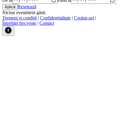
Resetează
Niciun eveniment găsit.
Termeni și condiții
|
Confidențialitate
|
Cookie-uri
|
Întrebări frecvente
|
Contact