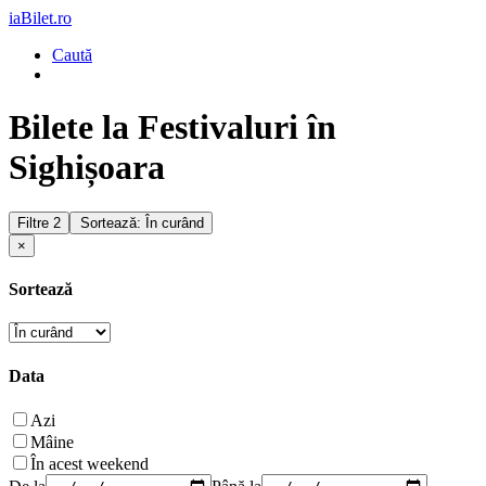
iaBilet.ro
Caută
Bilete la Festivaluri în
Sighișoara
Filtre
2
Sortează: În curând
×
Sortează
Data
Azi
Mâine
În acest weekend
De la
Până la