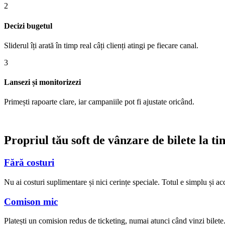
2
Decizi bugetul
Sliderul îți arată în timp real câți clienți atingi pe fiecare canal.
3
Lansezi și monitorizezi
Primești rapoarte clare, iar campaniile pot fi ajustate oricând.
Propriul tău soft de vânzare de bilete la tin
Fără costuri
Nu ai costuri suplimentare și nici cerințe speciale. Totul e simplu și acc
Comison mic
Platești un comision redus de ticketing, numai atunci când vinzi bilete