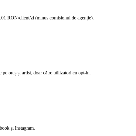
 0.01 RON/client/zi (minus comisionul de agenție).
e oraș și artist, doar către utilizatori cu opt-in.
ebook și Instagram.