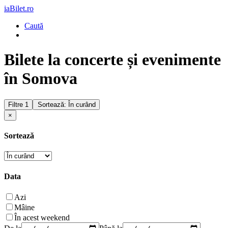
iaBilet.ro
Caută
Bilete la concerte și evenimente
în Somova
Filtre
1
Sortează: În curând
×
Sortează
Data
Azi
Mâine
În acest weekend
De la
Până la