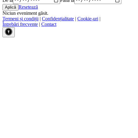
Resetează
Niciun eveniment găsit.
Termeni și condiții
|
Confidențialitate
|
Cookie-uri
|
Întrebări frecvente
|
Contact