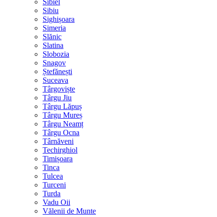
Sibiel
Sibiu
Sighișoara
Simeria
Slănic
Slatina
Slobozia
Snagov
Ștefănești
Suceava
Târgoviște
Târgu Jiu
Târgu Lăpuș
Târgu Mureș
Târgu Neamț
Târgu Ocna
Târnăveni
Techirghiol
Timișoara
Tinca
Tulcea
Turceni
Turda
Vadu Oii
Vălenii de Munte