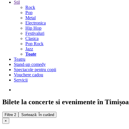
Stil
Rock
Pop
Metal
Electronica
Hip Hop
Festivaluri
Clasica
Pop Rock
Jazz
Toate
Teatru
Stand-up comedy
Spectacole pentru copii
Vouchere cadou
Servicii
Bilete la concerte si evenimente în Timișo
Filtre
2
Sortează: În curând
×