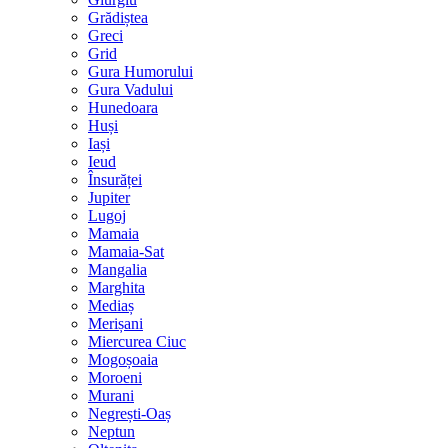
Grădiștea
Greci
Grid
Gura Humorului
Gura Vadului
Hunedoara
Huși
Iași
Ieud
Însurăței
Jupiter
Lugoj
Mamaia
Mamaia-Sat
Mangalia
Marghita
Mediaș
Merișani
Miercurea Ciuc
Mogoșoaia
Moroeni
Murani
Negrești-Oaș
Neptun