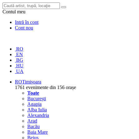
Contul meu
Intră în cont
Cont nou
RO
EN
BG
HU
UA
RO
Timișoara
1761 evenimente din 156 orașe
Toate
București
Agapia
Alba Iulia
Alexandria
Arad
Bacău
Baia Mare
Beiuș