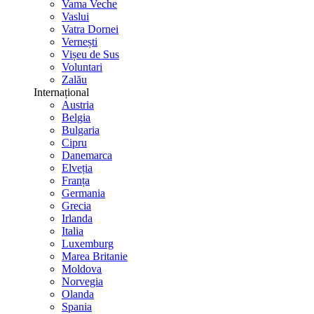
Vama Veche
Vaslui
Vatra Dornei
Vernești
Vișeu de Sus
Voluntari
Zalău
Internațional
Austria
Belgia
Bulgaria
Cipru
Danemarca
Elveția
Franța
Germania
Grecia
Irlanda
Italia
Luxemburg
Marea Britanie
Moldova
Norvegia
Olanda
Spania