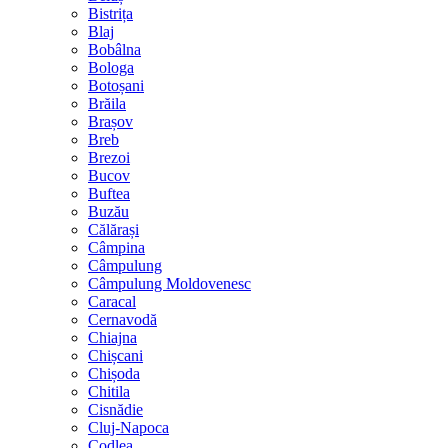
Bistrița
Blaj
Bobâlna
Bologa
Botoșani
Brăila
Brașov
Breb
Brezoi
Bucov
Buftea
Buzău
Călărași
Câmpina
Câmpulung
Câmpulung Moldovenesc
Caracal
Cernavodă
Chiajna
Chișcani
Chișoda
Chitila
Cisnădie
Cluj-Napoca
Codlea