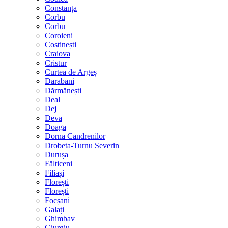
Constanța
Corbu
Corbu
Coroieni
Costinești
Craiova
Cristur
Curtea de Argeș
Darabani
Dărmănești
Deal
Dej
Deva
Doaga
Dorna Candrenilor
Drobeta-Turnu Severin
Durușa
Fălticeni
Filiași
Florești
Florești
Focșani
Galați
Ghimbav
Giurgiu