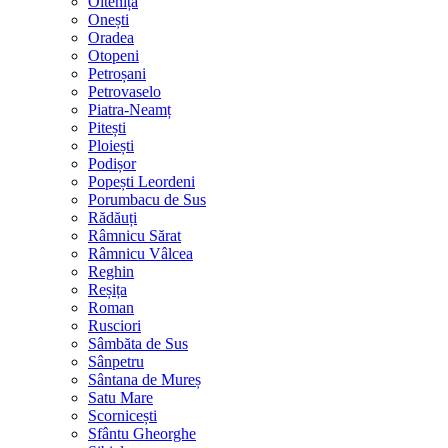
Oltenița
Onești
Oradea
Otopeni
Petroșani
Petrovaselo
Piatra-Neamț
Pitești
Ploiești
Podișor
Popești Leordeni
Porumbacu de Sus
Rădăuți
Râmnicu Sărat
Râmnicu Vâlcea
Reghin
Reșița
Roman
Rusciori
Sâmbăta de Sus
Sânpetru
Sântana de Mureș
Satu Mare
Scornicești
Sfântu Gheorghe