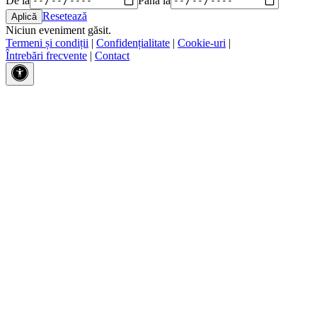
Resetează
Niciun eveniment găsit.
Termeni și condiții
|
Confidențialitate
|
Cookie-uri
|
Întrebări frecvente
|
Contact