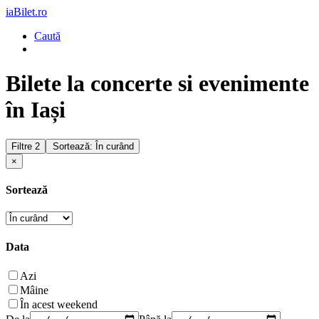
iaBilet.ro
Caută
Bilete la concerte si evenimente
în Iași
Filtre
2
Sortează: În curând
×
Sortează
Data
Azi
Mâine
În acest weekend
De la
Până la