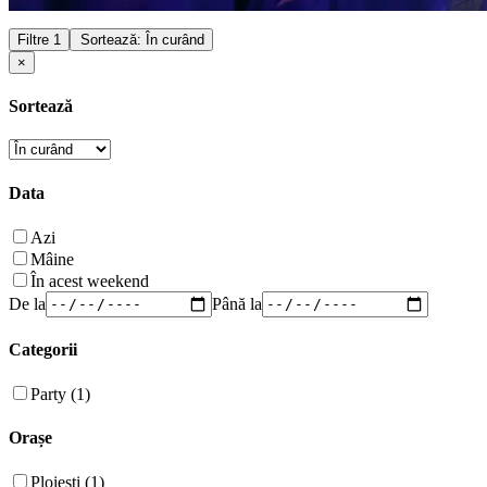
Filtre
1
Sortează: În curând
×
Sortează
Data
Azi
Mâine
În acest weekend
De la
Până la
Categorii
Party (1)
Orașe
Ploiești (1)