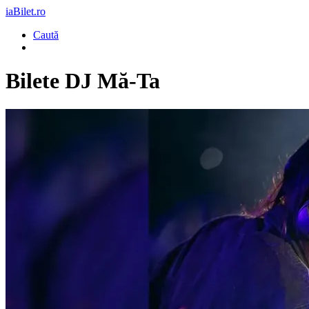
iaBilet.ro
Caută
Bilete
DJ Mă-Ta