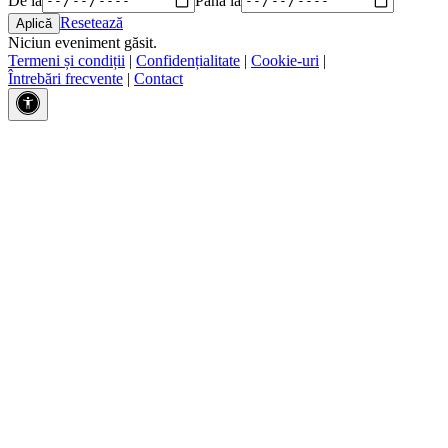
Resetează
Niciun eveniment găsit.
Termeni și condiții
|
Confidențialitate
|
Cookie-uri
|
Întrebări frecvente
|
Contact