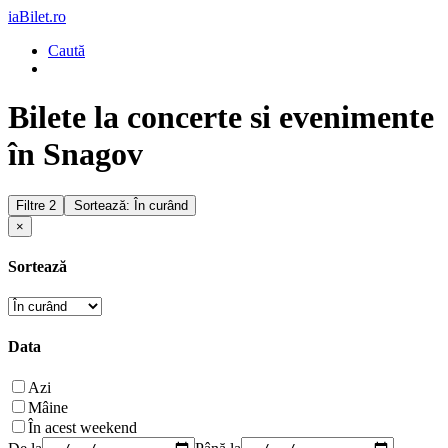
iaBilet.ro
Caută
Bilete la concerte si evenimente
în Snagov
Filtre
2
Sortează: În curând
×
Sortează
Data
Azi
Mâine
În acest weekend
De la
Până la