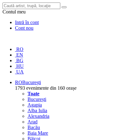
Contul meu
Intră în cont
Cont nou
RO
EN
BG
HU
UA
RO
București
1793 evenimente din 160 orașe
Toate
București
Agapia
Alba Iulia
Alexandria
Arad
Bacău
Baia Mare
Băicoi