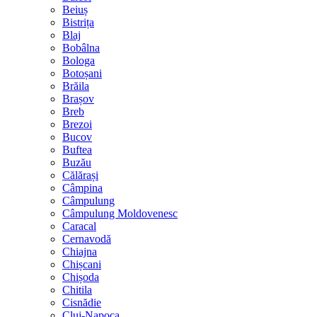
Beiuș
Bistrița
Blaj
Bobâlna
Bologa
Botoșani
Brăila
Brașov
Breb
Brezoi
Bucov
Buftea
Buzău
Călărași
Câmpina
Câmpulung
Câmpulung Moldovenesc
Caracal
Cernavodă
Chiajna
Chișcani
Chișoda
Chitila
Cisnădie
Cluj-Napoca