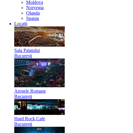
Moldova
Norvegia
Olanda
Spania
Locații
Sala Palatului
București
Arenele Romane
București
Hard Rock Cafe
București