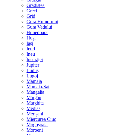
Grădiștea
Greci
Grid
Gura Humorului
Gura Vadului
Hunedoara
Huși
Iași
Ieud
Ineu
Însurăței
Jupiter
Luduș
Lugoj
Mamaia
Mamaia-Sat
Mangalia
Mărgău
Marghita
Mediaș
Merișani
Miercurea Ciuc
Mogoșoaia
Moroeni