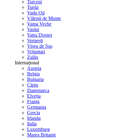
Turceni
Turda
Vadu Oii
Vălenii de Munte
Vama Veche
Vaslui
Vatra Dornei
Vernești
Vișeu de Sus
Voluntari
Zalău
Internațional
Austria
Belgia
Bulgaria
Cipru
Danemarca
Elveția
Franța
Germania
Grecia
Irlanda
Italia
Luxemburg
Marea Britanie