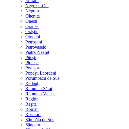
Murani
Negrești-Oaș
Neptun
Oltenița
Onești
Oradea
Orăștie
Otopeni
Petroșani
Petrovaselo
Piatra-Neamț
Pitești
Ploiești
Podișor
Popești Leordeni
Porumbacu de Sus
Rădăuți
Râmnicu Sărat
Râmnicu Vâlcea
Reghin
Reșița
Roman
Rusciori
Sâmbăta de Sus
Sânpetru