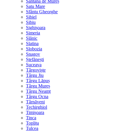
Sântana de Mureș
Satu Mare
Sfântu Gheorghe
Sibiel
Sibiu
Sighișoara
Simeria
Slănic
Slatina
Slobozia
Snagov
Ștefănești
Suceava
Târgoviște
Târgu Jiu
Târgu Lăpuș
Târgu Mureș
Târgu Neamț
Târgu Ocna
Târnăveni
Techirghiol
Timișoara
Tinca
Toplița
Tulcea