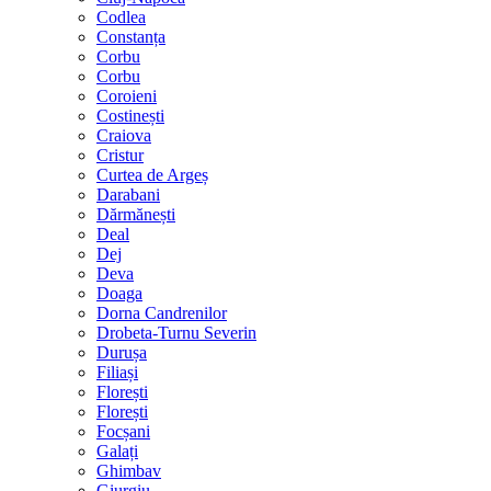
Codlea
Constanța
Corbu
Corbu
Coroieni
Costinești
Craiova
Cristur
Curtea de Argeș
Darabani
Dărmănești
Deal
Dej
Deva
Doaga
Dorna Candrenilor
Drobeta-Turnu Severin
Durușa
Filiași
Florești
Florești
Focșani
Galați
Ghimbav
Giurgiu