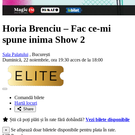
Horia Brenciu
– Fac ce-mi
spune inima Show 2
Sala Palatului
, București
Duminică, 22 noiembrie, ora 19:30 acces de la 18:00
Adaugă
la
Comandă bilete
favorite
Hartă locuri
Share
Știi că poți plăti și în rate fără dobândă?
Vezi bilete disponibile
Se afișează doar biletele disponibile pentru plata în rate.
×