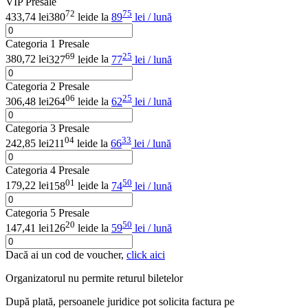
VIP Presale
72
75
433,74 lei
380
lei
de la
89
lei / lună
Categoria 1 Presale
69
25
380,72 lei
327
lei
de la
77
lei / lună
Categoria 2 Presale
06
25
306,48 lei
264
lei
de la
62
lei / lună
Categoria 3 Presale
04
33
242,85 lei
211
lei
de la
66
lei / lună
Categoria 4 Presale
01
50
179,22 lei
158
lei
de la
74
lei / lună
Categoria 5 Presale
20
50
147,41 lei
126
lei
de la
59
lei / lună
Dacă ai un cod de voucher,
click aici
Organizatorul nu permite returul biletelor
După plată, persoanele juridice pot solicita factura pe