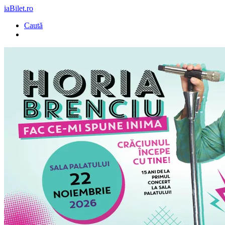
iaBilet.ro
Caută