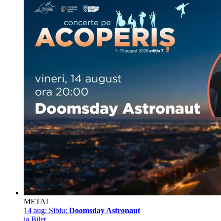
METAL
14 aug:
Sibiu:
Doomsday Astronaut
ia Bilet