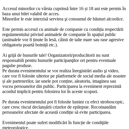
Accesul minorilor cu vârsta cuprinsă între 16 și 18 ani este permis în
baza unui bilet valabil de acces.
Minorilor le este interzisă servirea şi consumul de băuturi alcoolice.
Este permis accesul cu animale de companie cu condiția respectării
regulamentului privind animalele de companie în spațiul public
(animalele vor fi ținute în lesă, câinii de talie mare sau rase agresive
obligatoriu poartă botniță etc.).
Ai grijă de bunurile tale! Organizatorii/producătorii nu sunt
responsabili pentru bunurile participanţilor ori pentru eventuale
pagube produse.
Pe durata evenimentului se vor realiza înregistrări audio şi video,
care vor fi folosite ulterior pe platformele de social media ale noastre
și ale partenerilor, iar unele pot conține, aleatoriu, imaginea sau
vocea persoanelor din public. Participarea la eveniment reprezintă
acordul implicit pentru folosirea lor în aceste scopuri.
Pe durata evenimentului pot fi folosite lumini cu efect stroboscopic,
care cresc riscul declanșării crizelor de epilepsie. Recomandăm
persoanelor afectate de această condiție să evite participarea.
Evenimentul poate suferi modificări în funcție de condiţiile
meteorologice.