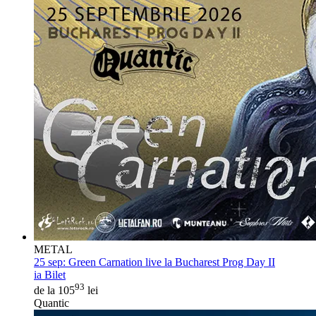
METAL
25 sep:
Green Carnation live la Bucharest Prog Day II
ia Bilet
93
de la 105
lei
Quantic