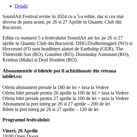
Detalii
SoundArt Festival revine in 2024 cu a 5-a editie, dar si cea mai
diversa de pana acum, pe 26 si 27 Aprilie in Quantic Club din
Bucuresti.
Editia cu numarul 5 a festivalului SoundArt are loc pe 26 si 27
aprilie in Quantic Club din Bucuresti. DHG/Dodheimsgard (NO) si
Hexvessel (FI) sunt headlineri alaturi de Earthship (GER), The
Thirteenth Sun (RO), Gunshee (RO), Doomsday Astronaut (RO),
Krishna (Malta) si Deaf Hombre (RO).
Abonamentele si biletele pot fi achizitionate din reteaua
iabilet.ro:
Oferta abonament presale la 180 de lei + taxa la Vedere
Oferta bilet presale pentru 26 aprilie la 100 de lei + taxa la Vedere
Oferta bilet presale pentru 27 aprilie la 100 de lei + taxa la Vedere
Abonament la pret intreg pe 26 si 27 aprilie – 200 de lei
Bilete la pret intreg pe 26 si 27 aprilie – 120 de lei
Programul festivalului:
Vineri, 26 Aprilie
19:00 Open Doors