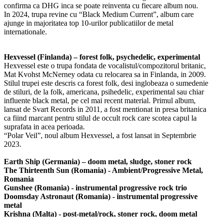
confirma ca DHG inca se poate reinventa cu fiecare album nou.
In 2024, trupa revine cu “Black Medium Current”, album care
ajunge in majoritatea top 10-urilor publicatiilor de metal
internationale.
Hexvessel (Finlanda) – forest folk, psychedelic, experimental
Hexvessel este o trupa fondata de vocalistul/compozitorul britanic,
Mat Kvohst McNerney odata cu relocarea sa in Finlanda, in 2009.
Stilul trupei este descris ca forest folk, desi inglobeaza o sumedenie
de stiluri, de la folk, americana, psihedelic, experimental sau chiar
influente black metal, pe cel mai recent material. Primul album,
lansat de Svart Records in 2011, a fost mentionat in presa britanica
ca fiind marcant pentru stilul de occult rock care scotea capul la
suprafata in acea perioada.
“Polar Veil”, noul album Hexvessel, a fost lansat in Septembrie
2023.
Earth Ship (Germania) – doom metal, sludge, stoner rock
The Thirteenth Sun (Romania) - Ambient/Progressive Metal,
Romania
Gunshee (Romania) - instrumental progressive rock trio
Doomsday Astronaut (Romania) - instrumental progressive
metal
Krishna (Malta) - post-metal/rock, stoner rock, doom metal