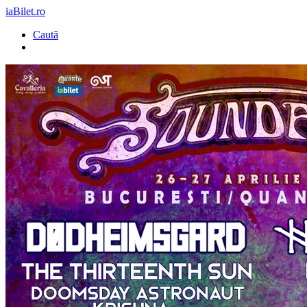
iaBilet.ro
Caută