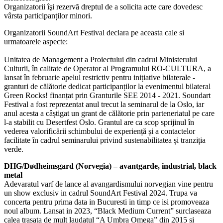
Organizatorii îşi rezervă dreptul de a solicita acte care dovedesc
vârsta participanților minori.
Organizatorii SoundArt Festival declara pe aceasta cale si
urmatoarele aspecte:
Unitatea de Management a Proiectului din cadrul Ministerului
Culturii, în calitate de Operator al Programului RO-CULTURA, a
lansat în februarie apelul restrictiv pentru inițiative bilaterale -
granturi de călătorie dedicat participanților la evenimentul bilateral
Green Rocks! finanțat prin Granturile SEE 2014 - 2021. Soundart
Festival a fost reprezentat anul trecut la seminarul de la Oslo, iar
anul acesta a câștigat un grant de călătorie prin parteneriatul pe care
l-a stabilit cu Desertfest Oslo. Grantul are ca scop sprijinul în
vederea valorificării schimbului de experiență și a contactelor
facilitate în cadrul seminarului privind sustenabilitatea și tranziția
verde.
DHG/Dødheimsgard (Norvegia) – avantgarde, industrial, black
metal
Adevaratul varf de lance al avangardismului norvegian vine pentru
un show exclusiv in cadrul SoundArt Festival 2024. Trupa va
concerta pentru prima data in Bucuresti in timp ce isi promoveaza
noul album. Lansat in 2023, “Black Medium Current” surclaseaza
calea trasata de mult laudatul “A Umbra Omega” din 2015 si