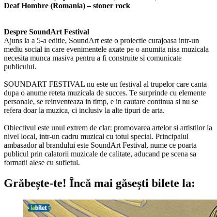
Deaf Hombre (Romania) – stoner rock
Despre SoundArt Festival
Ajuns la a 5-a editie, SoundArt este o proiectie curajoasa intr-un
mediu social in care evenimentele axate pe o anumita nisa muzicala
necesita munca masiva pentru a fi construite si comunicate
publicului.
SOUNDART FESTIVAL nu este un festival al trupelor care canta
dupa o anume reteta muzicala de succes. Te surprinde cu elemente
personale, se reinventeaza in timp, e in cautare continua si nu se
refera doar la muzica, ci inclusiv la alte tipuri de arta.
Obiectivul este unul extrem de clar: promovarea artelor si artistilor la
nivel local, intr-un cadru muzical cu totul special. Principalul
ambasador al brandului este SoundArt Festival, nume ce poarta
publicul prin calatorii muzicale de calitate, aducand pe scena sa
formatii alese cu sufletul.
Grăbește-te!
Încă mai găsești bilete la: