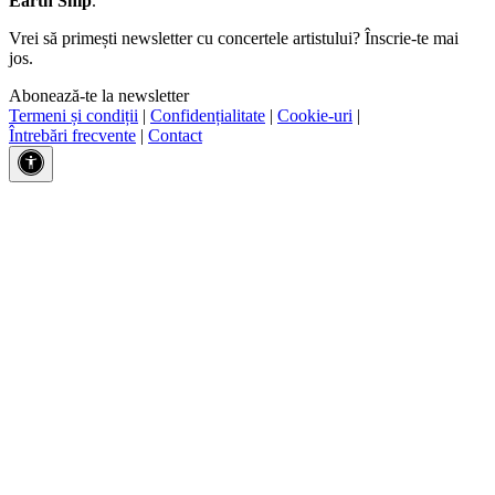
Earth Ship
.
Vrei să primești newsletter cu concertele artistului? Înscrie-te mai
jos.
Abonează-te la newsletter
Termeni și condiții
|
Confidențialitate
|
Cookie-uri
|
Întrebări frecvente
|
Contact