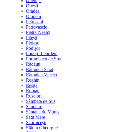
Oltenița
Onești
Oradea
Otopeni
Petroșani
Petrovaselo
Piatra-Neamț
Pitești
Ploiești
Podișor
Popești Leordeni
Porumbacu de Sus
Rădăuți
Râmnicu Sărat
Râmnicu Vâlcea
Reghin
Reșița
Roman
Rusciori
Sâmbăta de Sus
Sânpetru
Sântana de Mureș
Satu Mare
Scornicești
Sfântu Gheorghe