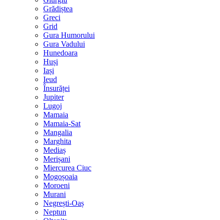
Grădiștea
Greci
Grid
Gura Humorului
Gura Vadului
Hunedoara
Huși
Iași
Ieud
Însurăței
Jupiter
Lugoj
Mamaia
Mamaia-Sat
Mangalia
Marghita
Mediaș
Merișani
Miercurea Ciuc
Mogoșoaia
Moroeni
Murani
Negrești-Oaș
Neptun