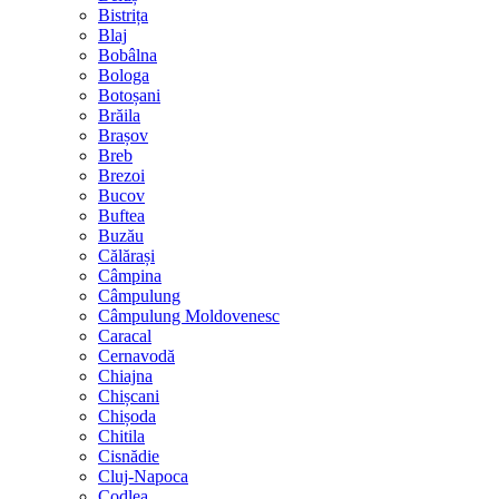
Bistrița
Blaj
Bobâlna
Bologa
Botoșani
Brăila
Brașov
Breb
Brezoi
Bucov
Buftea
Buzău
Călărași
Câmpina
Câmpulung
Câmpulung Moldovenesc
Caracal
Cernavodă
Chiajna
Chișcani
Chișoda
Chitila
Cisnădie
Cluj-Napoca
Codlea