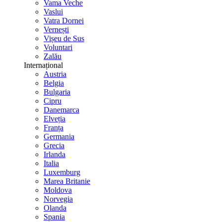
Vama Veche
Vaslui
Vatra Dornei
Vernești
Vișeu de Sus
Voluntari
Zalău
Internațional
Austria
Belgia
Bulgaria
Cipru
Danemarca
Elveția
Franța
Germania
Grecia
Irlanda
Italia
Luxemburg
Marea Britanie
Moldova
Norvegia
Olanda
Spania