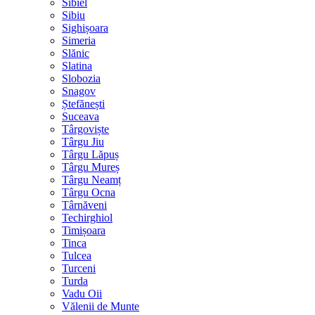
Sibiel
Sibiu
Sighișoara
Simeria
Slănic
Slatina
Slobozia
Snagov
Ștefănești
Suceava
Târgoviște
Târgu Jiu
Târgu Lăpuș
Târgu Mureș
Târgu Neamț
Târgu Ocna
Târnăveni
Techirghiol
Timișoara
Tinca
Tulcea
Turceni
Turda
Vadu Oii
Vălenii de Munte