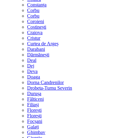
Constanța
Corbu
Corbu
Coroieni
Costinești
Craiova
Cristur
Curtea de Argeș
Darabani
Dărmănești
Deal
Dej
Deva
Doaga
Dorna Candrenilor
Drobeta-Turnu Severin
Durușa
Fălticeni
Filiași
Florești
Florești
Focșani
Galați
Ghimbav
Giurgiu