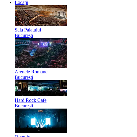
Locații
Sala Palatului
București
Arenele Romane
București
Hard Rock Cafe
București
Quantic