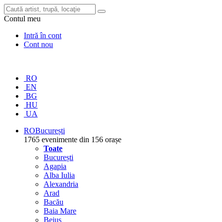
Contul meu
Intră în cont
Cont nou
RO
EN
BG
HU
UA
RO
București
1765 evenimente din 156 orașe
Toate
București
Agapia
Alba Iulia
Alexandria
Arad
Bacău
Baia Mare
Beiuș