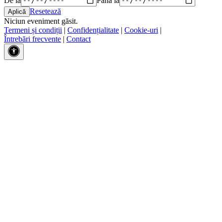
Resetează
Niciun eveniment găsit.
Termeni și condiții
|
Confidențialitate
|
Cookie-uri
|
Întrebări frecvente
|
Contact