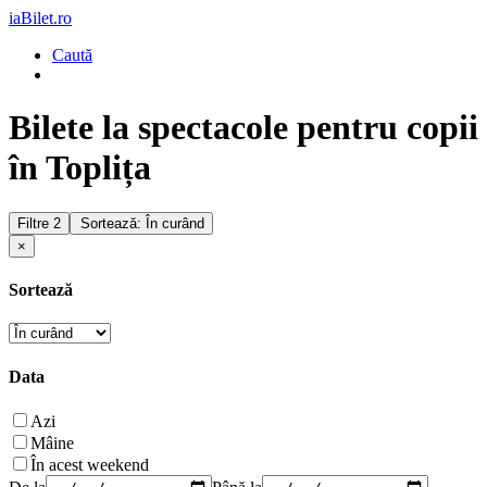
iaBilet.ro
Caută
Bilete la spectacole pentru copii
în Toplița
Filtre
2
Sortează: În curând
×
Sortează
Data
Azi
Mâine
În acest weekend
De la
Până la