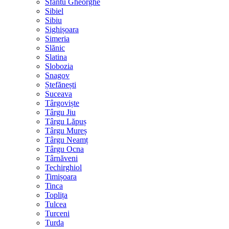
Sfântu Gheorghe
Sibiel
Sibiu
Sighișoara
Simeria
Slănic
Slatina
Slobozia
Snagov
Ștefănești
Suceava
Târgoviște
Târgu Jiu
Târgu Lăpuș
Târgu Mureș
Târgu Neamț
Târgu Ocna
Târnăveni
Techirghiol
Timișoara
Tinca
Toplița
Tulcea
Turceni
Turda