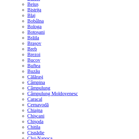
Beiuș
Bistrița
Blaj
Bobâlna
Bologa
Botoșani
Brăila
Brașov
Breb
Brezoi
Bucov
Buftea
Buzău
Călărași
Câmpina
Câmpulung
Câmpulung Moldovenesc
Caracal
Cernavodă
Chiajna
Chișcani
Chișoda
Chitila
Cisnădie
Cluj-Napoca