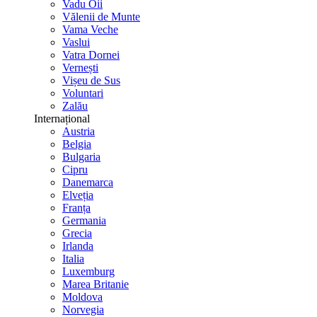
Vadu Oii
Vălenii de Munte
Vama Veche
Vaslui
Vatra Dornei
Vernești
Vișeu de Sus
Voluntari
Zalău
Internațional
Austria
Belgia
Bulgaria
Cipru
Danemarca
Elveția
Franța
Germania
Grecia
Irlanda
Italia
Luxemburg
Marea Britanie
Moldova
Norvegia