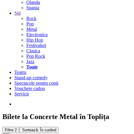
Olanda
Spania
Stil
Rock
Pop
Metal
Electronica
Hip Hop
Festivaluri
Clasica
Pop Rock
Jazz
Toate
Teatru
Stand-up comedy
Spectacole pentru copii
Vouchere cadou
Servicii
Bilete la Concerte Metal în Toplița
Filtre
2
Sortează: În curând