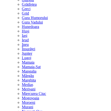
Grădiștea
Greci
Grid
Gura Humorului
Gura Vadului
Hunedoara
Huși
Iași
Ieud
Ineu
Însurăței
Jupiter
Lugoj
Mamaia
Mamaia-Sat
Mangalia
Mărgău
Marghita
Mediaș
Merișani
Miercurea Ciuc
Mogoșoaia
Moroeni
Murani