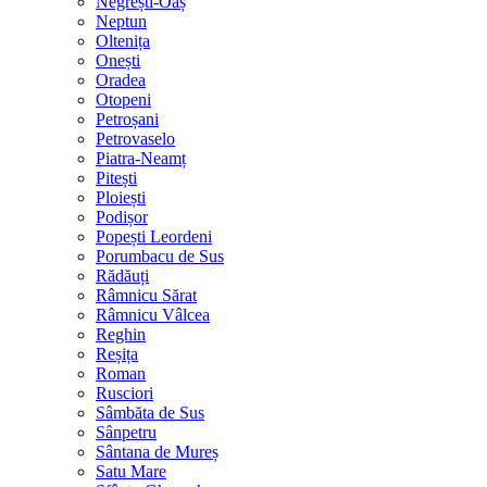
Negrești-Oaș
Neptun
Oltenița
Onești
Oradea
Otopeni
Petroșani
Petrovaselo
Piatra-Neamț
Pitești
Ploiești
Podișor
Popești Leordeni
Porumbacu de Sus
Rădăuți
Râmnicu Sărat
Râmnicu Vâlcea
Reghin
Reșița
Roman
Rusciori
Sâmbăta de Sus
Sânpetru
Sântana de Mureș
Satu Mare