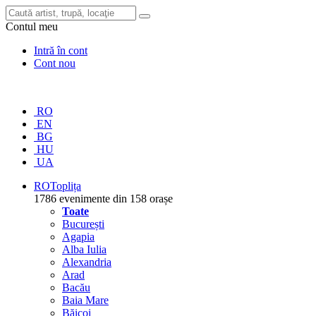
Contul meu
Intră în cont
Cont nou
RO
EN
BG
HU
UA
RO
Toplița
1786 evenimente din 158 orașe
Toate
București
Agapia
Alba Iulia
Alexandria
Arad
Bacău
Baia Mare
Băicoi