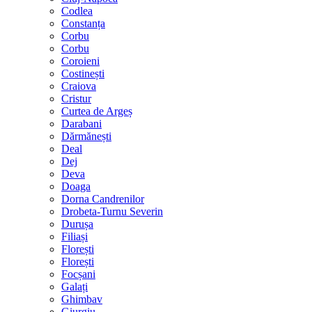
Codlea
Constanța
Corbu
Corbu
Coroieni
Costinești
Craiova
Cristur
Curtea de Argeș
Darabani
Dărmănești
Deal
Dej
Deva
Doaga
Dorna Candrenilor
Drobeta-Turnu Severin
Durușa
Filiași
Florești
Florești
Focșani
Galați
Ghimbav
Giurgiu