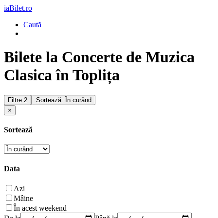
iaBilet.ro
Caută
Bilete la Concerte de Muzica
Clasica în Toplița
Filtre
2
Sortează: În curând
×
Sortează
Data
Azi
Mâine
În acest weekend
De la
Până la