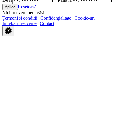
Resetează
Niciun eveniment găsit.
Termeni și condiții
|
Confidențialitate
|
Cookie-uri
|
Întrebări frecvente
|
Contact