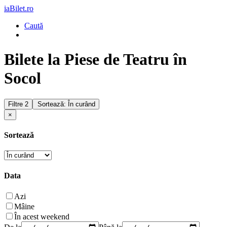
iaBilet.ro
Caută
Bilete la Piese de Teatru în
Socol
Filtre
2
Sortează: În curând
×
Sortează
Data
Azi
Mâine
În acest weekend
De la
Până la