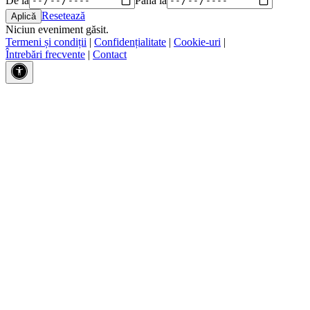
Resetează
Niciun eveniment găsit.
Termeni și condiții
|
Confidențialitate
|
Cookie-uri
|
Întrebări frecvente
|
Contact