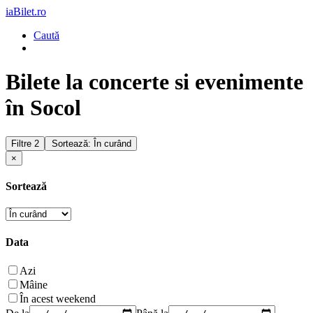
iaBilet.ro
Caută
Bilete la concerte si evenimente
în Socol
Filtre
2
Sortează: În curând
×
Sortează
Data
Azi
Mâine
În acest weekend
De la
Până la