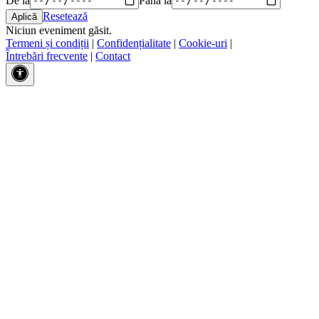
Resetează
Niciun eveniment găsit.
Termeni și condiții
|
Confidențialitate
|
Cookie-uri
|
Întrebări frecvente
|
Contact