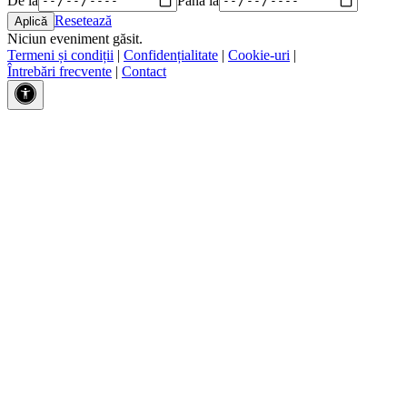
Resetează
Niciun eveniment găsit.
Termeni și condiții
|
Confidențialitate
|
Cookie-uri
|
Întrebări frecvente
|
Contact