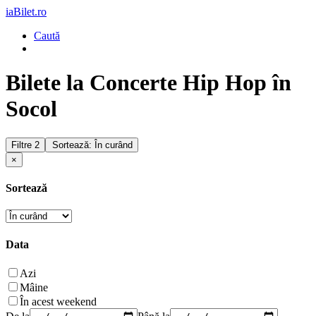
iaBilet.ro
Caută
Bilete la Concerte Hip Hop în
Socol
Filtre
2
Sortează: În curând
×
Sortează
Data
Azi
Mâine
În acest weekend
De la
Până la