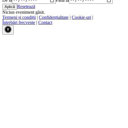
Resetează
Niciun eveniment găsit.
Termeni și condiții
|
Confidențialitate
|
Cookie-uri
|
Întrebări frecvente
|
Contact