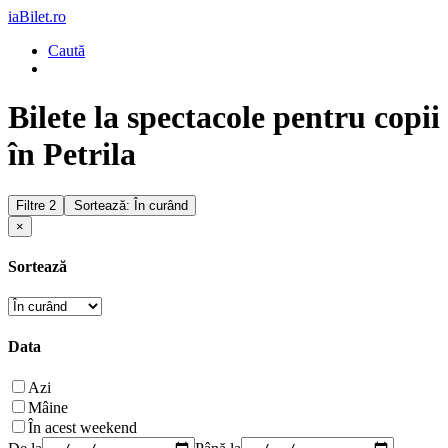
iaBilet.ro
Caută
Bilete la spectacole pentru copii
în Petrila
Filtre
2
Sortează: În curând
×
Sortează
Data
Azi
Mâine
În acest weekend
De la
Până la