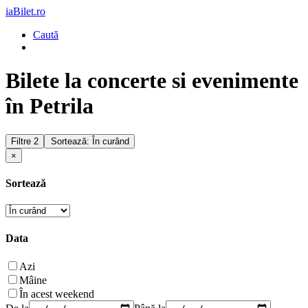
iaBilet.ro
Caută
Bilete la concerte si evenimente
în Petrila
Filtre
2
Sortează: În curând
×
Sortează
Data
Azi
Mâine
În acest weekend
De la
Până la