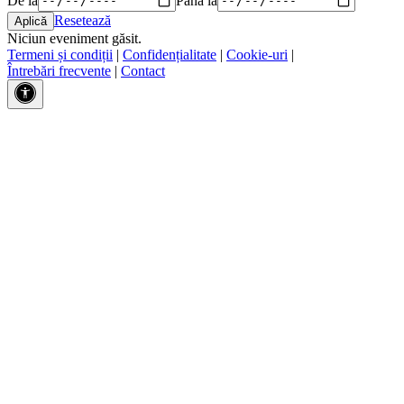
Resetează
Niciun eveniment găsit.
Termeni și condiții
|
Confidențialitate
|
Cookie-uri
|
Întrebări frecvente
|
Contact