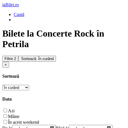
iaBilet.ro
Caută
Bilete la Concerte Rock în
Petrila
Filtre
2
Sortează: În curând
×
Sortează
Data
Azi
Mâine
În acest weekend
De la
Până la