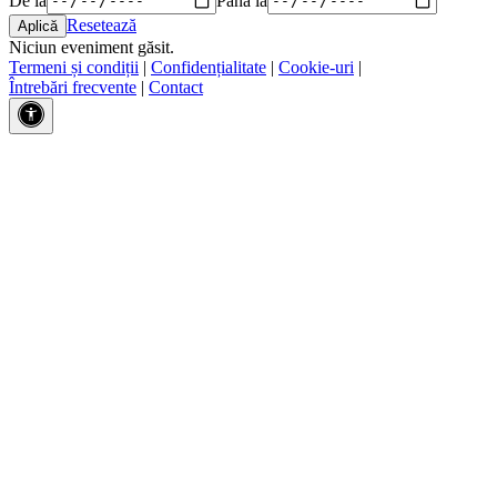
Resetează
Niciun eveniment găsit.
Termeni și condiții
|
Confidențialitate
|
Cookie-uri
|
Întrebări frecvente
|
Contact