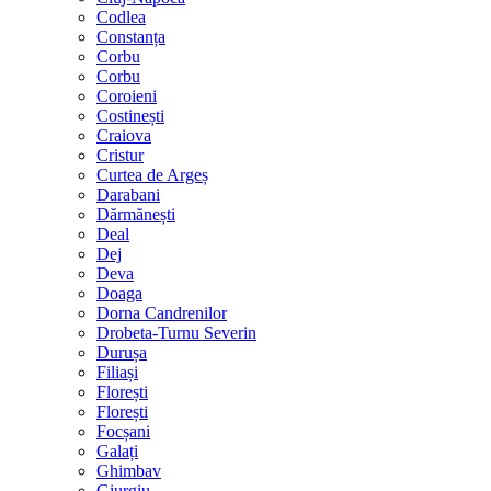
Codlea
Constanța
Corbu
Corbu
Coroieni
Costinești
Craiova
Cristur
Curtea de Argeș
Darabani
Dărmănești
Deal
Dej
Deva
Doaga
Dorna Candrenilor
Drobeta-Turnu Severin
Durușa
Filiași
Florești
Florești
Focșani
Galați
Ghimbav
Giurgiu