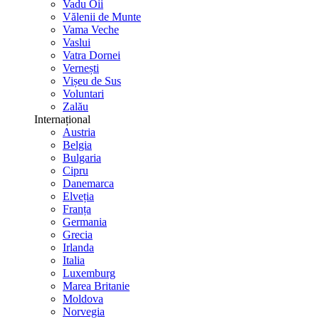
Vadu Oii
Vălenii de Munte
Vama Veche
Vaslui
Vatra Dornei
Vernești
Vișeu de Sus
Voluntari
Zalău
Internațional
Austria
Belgia
Bulgaria
Cipru
Danemarca
Elveția
Franța
Germania
Grecia
Irlanda
Italia
Luxemburg
Marea Britanie
Moldova
Norvegia