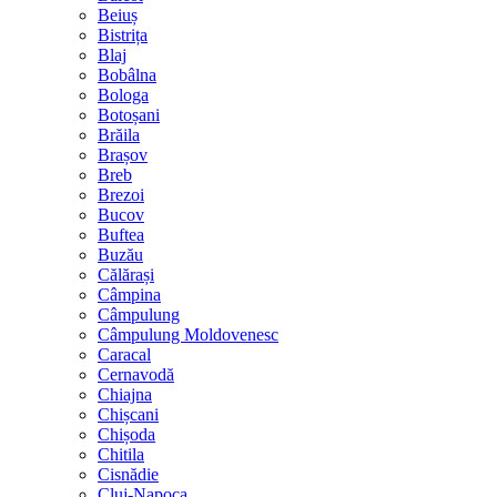
Beiuș
Bistrița
Blaj
Bobâlna
Bologa
Botoșani
Brăila
Brașov
Breb
Brezoi
Bucov
Buftea
Buzău
Călărași
Câmpina
Câmpulung
Câmpulung Moldovenesc
Caracal
Cernavodă
Chiajna
Chișcani
Chișoda
Chitila
Cisnădie
Cluj-Napoca