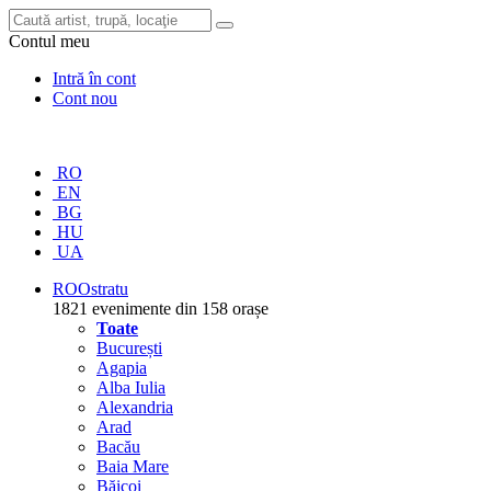
Contul meu
Intră în cont
Cont nou
RO
EN
BG
HU
UA
RO
Ostratu
1821 evenimente din 158 orașe
Toate
București
Agapia
Alba Iulia
Alexandria
Arad
Bacău
Baia Mare
Băicoi