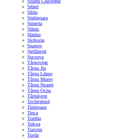
Sfântu Gheorghe
Sibiel
Sibiu
Sighișoara
Simeria
Slănic
Slatina
Slobozia
Snagov
Ștefănești
Suceava
Târgoviște
Târgu Jiu
Târgu Lăpuș
Târgu Mureș
Târgu Neamț
Târgu Ocna
Târnăveni
Techirghiol
Timișoara
Tinca
Toplița
Tulcea
Turceni
Turda