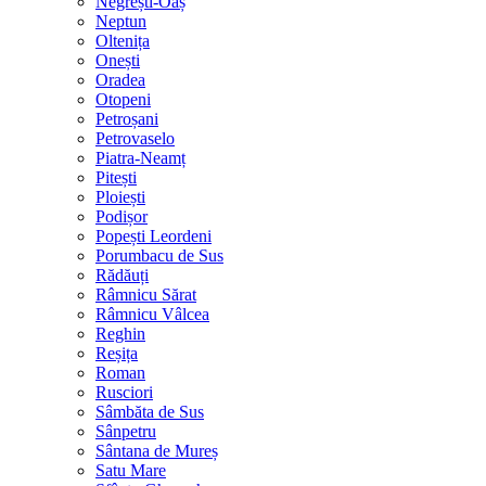
Negrești-Oaș
Neptun
Oltenița
Onești
Oradea
Otopeni
Petroșani
Petrovaselo
Piatra-Neamț
Pitești
Ploiești
Podișor
Popești Leordeni
Porumbacu de Sus
Rădăuți
Râmnicu Sărat
Râmnicu Vâlcea
Reghin
Reșița
Roman
Rusciori
Sâmbăta de Sus
Sânpetru
Sântana de Mureș
Satu Mare