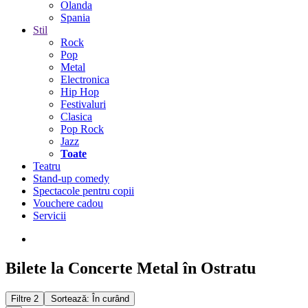
Olanda
Spania
Stil
Rock
Pop
Metal
Electronica
Hip Hop
Festivaluri
Clasica
Pop Rock
Jazz
Toate
Teatru
Stand-up comedy
Spectacole pentru copii
Vouchere cadou
Servicii
Bilete la Concerte Metal în Ostratu
Filtre
2
Sortează: În curând