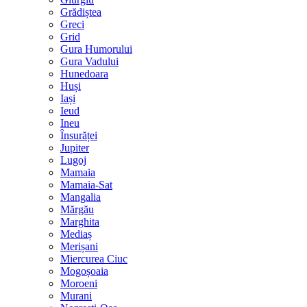
Grădiștea
Greci
Grid
Gura Humorului
Gura Vadului
Hunedoara
Huși
Iași
Ieud
Ineu
Însurăței
Jupiter
Lugoj
Mamaia
Mamaia-Sat
Mangalia
Mărgău
Marghita
Mediaș
Merișani
Miercurea Ciuc
Mogoșoaia
Moroeni
Murani