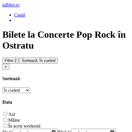
iaBilet.ro
Caută
Bilete la Concerte Pop Rock în
Ostratu
Filtre
2
Sortează: În curând
×
Sortează
Data
Azi
Mâine
În acest weekend
De la
Până la