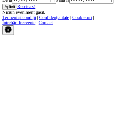
Resetează
Niciun eveniment găsit.
Termeni și condiții
|
Confidențialitate
|
Cookie-uri
|
Întrebări frecvente
|
Contact