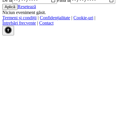
Resetează
Niciun eveniment găsit.
Termeni și condiții
|
Confidențialitate
|
Cookie-uri
|
Întrebări frecvente
|
Contact