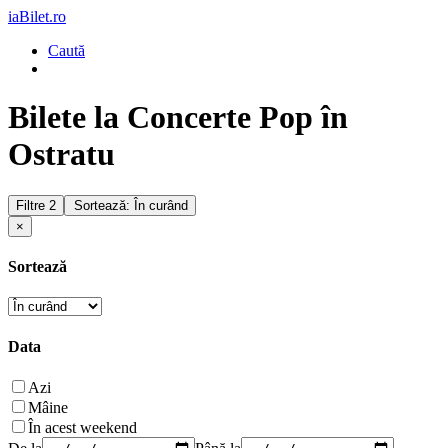
iaBilet.ro
Caută
Bilete la Concerte Pop în
Ostratu
Filtre
2
Sortează: În curând
×
Sortează
Data
Azi
Mâine
În acest weekend
De la
Până la