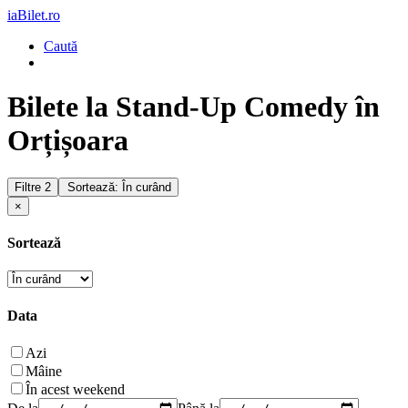
iaBilet.ro
Caută
Bilete la Stand-Up Comedy în
Orțișoara
Filtre
2
Sortează: În curând
×
Sortează
Data
Azi
Mâine
În acest weekend
De la
Până la