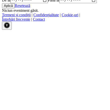
Resetează
Niciun eveniment găsit.
Termeni și condiții
|
Confidențialitate
|
Cookie-uri
|
Întrebări frecvente
|
Contact