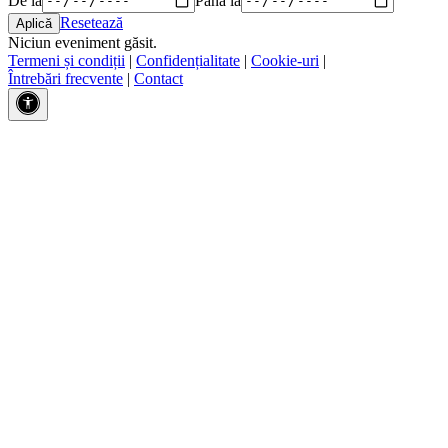
Resetează
Niciun eveniment găsit.
Termeni și condiții
|
Confidențialitate
|
Cookie-uri
|
Întrebări frecvente
|
Contact