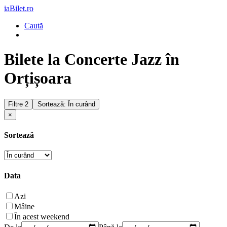
iaBilet.ro
Caută
Bilete la Concerte Jazz în
Orțișoara
Filtre
2
Sortează: În curând
×
Sortează
Data
Azi
Mâine
În acest weekend
De la
Până la