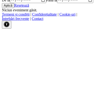
Resetează
Niciun eveniment găsit.
Termeni și condiții
|
Confidențialitate
|
Cookie-uri
|
Întrebări frecvente
|
Contact