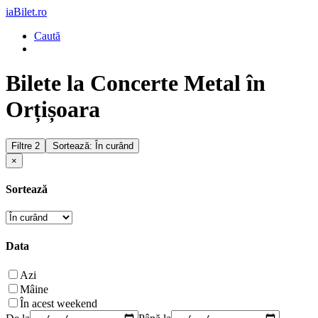
iaBilet.ro
Caută
Bilete la Concerte Metal în
Orțișoara
Filtre
2
Sortează: În curând
×
Sortează
Data
Azi
Mâine
În acest weekend
De la
Până la