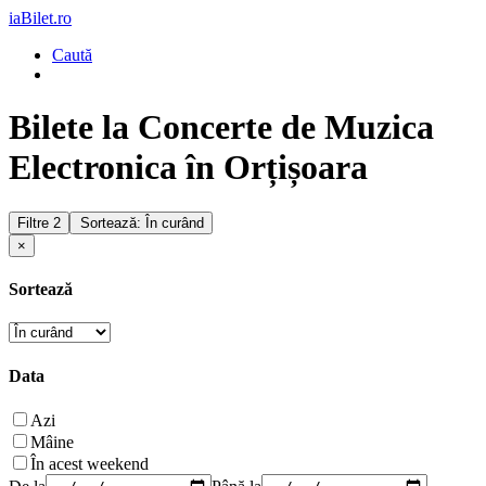
iaBilet.ro
Caută
Bilete la Concerte de Muzica
Electronica în Orțișoara
Filtre
2
Sortează: În curând
×
Sortează
Data
Azi
Mâine
În acest weekend
De la
Până la