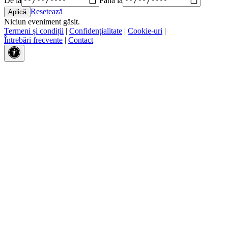
Resetează
Niciun eveniment găsit.
Termeni și condiții
|
Confidențialitate
|
Cookie-uri
|
Întrebări frecvente
|
Contact