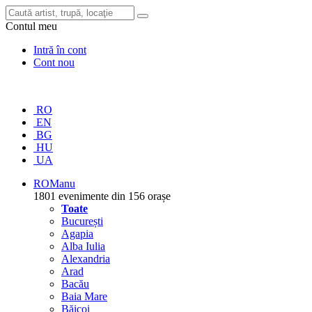
Contul meu
Intră în cont
Cont nou
RO
EN
BG
HU
UA
RO
Manu
1801 evenimente din 156 orașe
Toate
București
Agapia
Alba Iulia
Alexandria
Arad
Bacău
Baia Mare
Băicoi