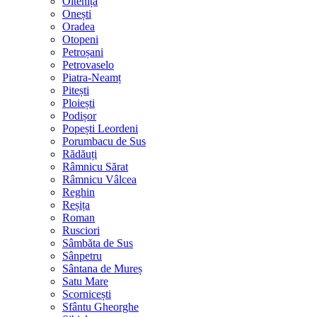
Oltenița
Onești
Oradea
Otopeni
Petroșani
Petrovaselo
Piatra-Neamț
Pitești
Ploiești
Podișor
Popești Leordeni
Porumbacu de Sus
Rădăuți
Râmnicu Sărat
Râmnicu Vâlcea
Reghin
Reșița
Roman
Rusciori
Sâmbăta de Sus
Sânpetru
Sântana de Mureș
Satu Mare
Scornicești
Sfântu Gheorghe