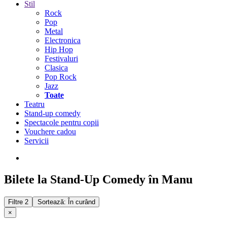
Stil
Rock
Pop
Metal
Electronica
Hip Hop
Festivaluri
Clasica
Pop Rock
Jazz
Toate
Teatru
Stand-up comedy
Spectacole pentru copii
Vouchere cadou
Servicii
Bilete la Stand-Up Comedy în Manu
Filtre
2
Sortează: În curând
×