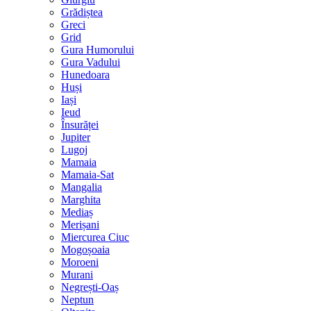
Grădiștea
Greci
Grid
Gura Humorului
Gura Vadului
Hunedoara
Huși
Iași
Ieud
Însurăței
Jupiter
Lugoj
Mamaia
Mamaia-Sat
Mangalia
Marghita
Mediaș
Merișani
Miercurea Ciuc
Mogoșoaia
Moroeni
Murani
Negrești-Oaș
Neptun