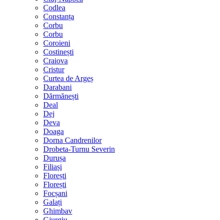
Codlea
Constanța
Corbu
Corbu
Coroieni
Costinești
Craiova
Cristur
Curtea de Argeș
Darabani
Dărmănești
Deal
Dej
Deva
Doaga
Dorna Candrenilor
Drobeta-Turnu Severin
Durușa
Filiași
Florești
Florești
Focșani
Galați
Ghimbav
Giurgiu