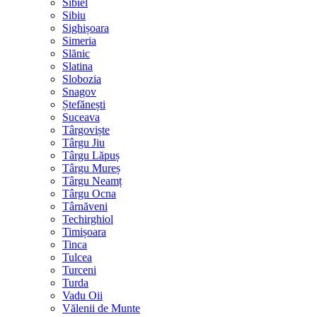
Sibiel
Sibiu
Sighișoara
Simeria
Slănic
Slatina
Slobozia
Snagov
Ștefănești
Suceava
Târgoviște
Târgu Jiu
Târgu Lăpuș
Târgu Mureș
Târgu Neamț
Târgu Ocna
Târnăveni
Techirghiol
Timișoara
Tinca
Tulcea
Turceni
Turda
Vadu Oii
Vălenii de Munte