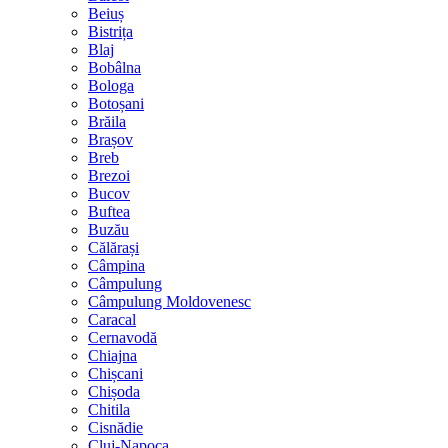
Beiuș
Bistrița
Blaj
Bobâlna
Bologa
Botoșani
Brăila
Brașov
Breb
Brezoi
Bucov
Buftea
Buzău
Călărași
Câmpina
Câmpulung
Câmpulung Moldovenesc
Caracal
Cernavodă
Chiajna
Chișcani
Chișoda
Chitila
Cisnădie
Cluj-Napoca