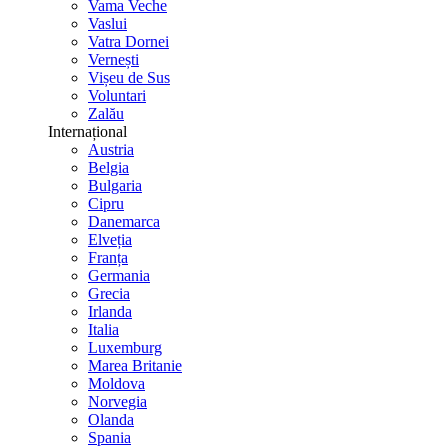
Vama Veche
Vaslui
Vatra Dornei
Vernești
Vișeu de Sus
Voluntari
Zalău
Internațional
Austria
Belgia
Bulgaria
Cipru
Danemarca
Elveția
Franța
Germania
Grecia
Irlanda
Italia
Luxemburg
Marea Britanie
Moldova
Norvegia
Olanda
Spania