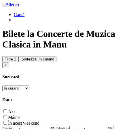
iaBilet.ro
Caută
Bilete la Concerte de Muzica
Clasica în Manu
Filtre
2
Sortează: În curând
×
Sortează
Data
Azi
Mâine
În acest weekend
De la
Până la