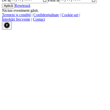
Resetează
Niciun eveniment găsit.
Termeni și condiții
|
Confidențialitate
|
Cookie-uri
|
Întrebări frecvente
|
Contact