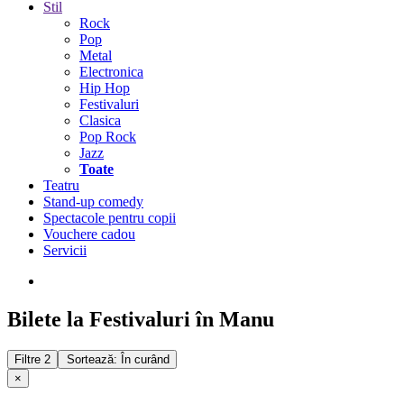
Stil
Rock
Pop
Metal
Electronica
Hip Hop
Festivaluri
Clasica
Pop Rock
Jazz
Toate
Teatru
Stand-up comedy
Spectacole pentru copii
Vouchere cadou
Servicii
Bilete la Festivaluri în Manu
Filtre
2
Sortează: În curând
×