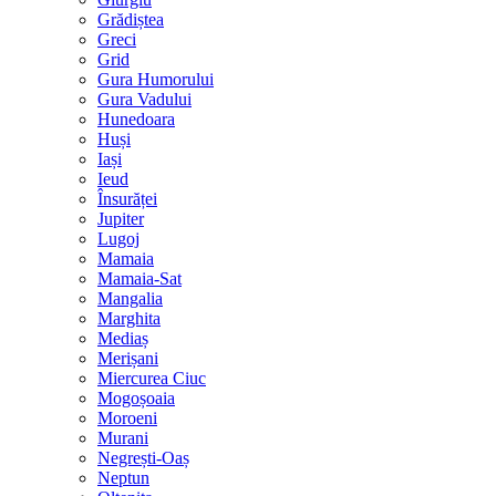
Grădiștea
Greci
Grid
Gura Humorului
Gura Vadului
Hunedoara
Huși
Iași
Ieud
Însurăței
Jupiter
Lugoj
Mamaia
Mamaia-Sat
Mangalia
Marghita
Mediaș
Merișani
Miercurea Ciuc
Mogoșoaia
Moroeni
Murani
Negrești-Oaș
Neptun