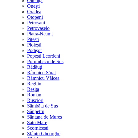
Oltenița
Onești
Oradea
Otopeni
Petroșani
Petrovaselo
Piatra-Neamț
Pitești
Ploiești
Podișor
Popești Leordeni
Porumbacu de Sus
Rădăuți
Râmnicu Sărat
Râmnicu Vâlcea
Reghin
Reșița
Roman
Rusciori
Sâmbăta de Sus
Sânpetru
Sântana de Mureș
Satu Mare
Scornicești
Sfântu Gheorghe