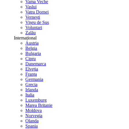
Vama Veche
Vaslui
Vatra Dornei
Vernești
Vișeu de Sus
Voluntari
Zalău
Internațional
Austria
Belgia
Bulgaria
Cipru
Danemarca
Elveția
Franța
Germania
Grecia
Irlanda
Italia
Luxemburg
Marea Britanie
Moldova
Norvegia
Olanda
Spania