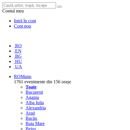
Contul meu
Intră în cont
Cont nou
RO
EN
BG
HU
UA
RO
Manu
1761 evenimente din 156 orașe
Toate
București
Agapia
Alba Iulia
Alexandria
Arad
Bacău
Baia Mare
Beiuș