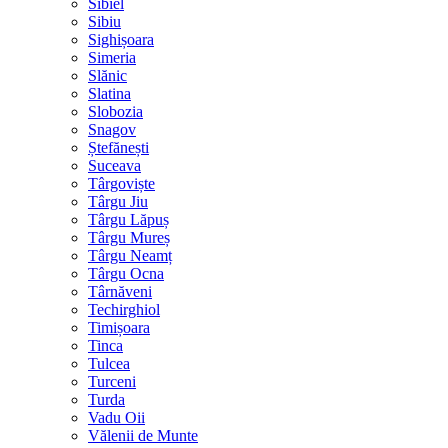
Sibiel
Sibiu
Sighișoara
Simeria
Slănic
Slatina
Slobozia
Snagov
Ștefănești
Suceava
Târgoviște
Târgu Jiu
Târgu Lăpuș
Târgu Mureș
Târgu Neamț
Târgu Ocna
Târnăveni
Techirghiol
Timișoara
Tinca
Tulcea
Turceni
Turda
Vadu Oii
Vălenii de Munte