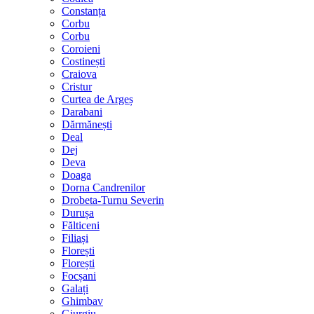
Constanța
Corbu
Corbu
Coroieni
Costinești
Craiova
Cristur
Curtea de Argeș
Darabani
Dărmănești
Deal
Dej
Deva
Doaga
Dorna Candrenilor
Drobeta-Turnu Severin
Durușa
Fălticeni
Filiași
Florești
Florești
Focșani
Galați
Ghimbav
Giurgiu