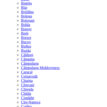
Bistrița
Blaj
Bobâlna
Bologa
Botoșani
Brăila
Brașov
Breb
Brezoi
Bucov
Buftea
Buzău
Călărași
Câmpina
Câmpulung
Câmpulung Moldovenesc
Caracal
Cernavodă
Chiajna
Chișcani
Chișoda
Chitila
Cisnădie
Cluj-Napoca
Codlea