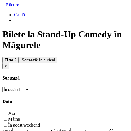
iaBilet.ro
Caută
Bilete la Stand-Up Comedy în
Măgurele
Filtre
2
Sortează: În curând
×
Sortează
Data
Azi
Mâine
În acest weekend
De la
Până la