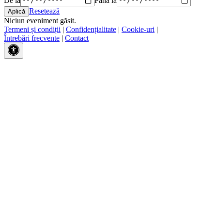
Resetează
Niciun eveniment găsit.
Termeni și condiții
|
Confidențialitate
|
Cookie-uri
|
Întrebări frecvente
|
Contact